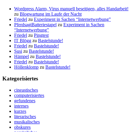
Wordpress Alarm, Virus manuell beseitigen, alles Handarbeit!
zu
Blogwartung im Laufe der Nacht
Friedel
zu
Experiment in Sachen “Internetwerbung”
PferdsagtBatteriestapel
zu
Experiment in Sachen
“Internetwerbung”
Friedel
zu
Pingtest
IT Blögg
zu
Bastelstunde!
Friedel
zu
Bastelstunde!
Susi
zu
Bastelstunde!
Hämpel
zu
Bastelstunde!
Friedel
zu
Bastelstunde!
Höllenklomp
zu
Bastelstunde!
Kategorisiertes
cineastisches
computerisiertes
gefundenes
internes
kurzes
literarisches
musikalisches
obskures