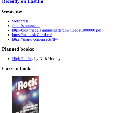
Recently on Last.fm
Gesuchtes
wordpress
friedels untugend
http://blog friedels untugend de/downloads/1000000 pdf
https://maniaslt Carrd co/
https://snargl com/insects/fly/
Planned books:
High Fidelity
by Nick Hornby
Current books: