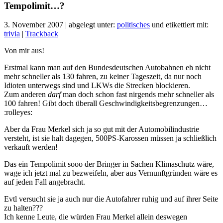
Tempolimit…?
3. November 2007 | abgelegt unter:
politisches
und etikettiert mit:
trivia
|
Trackback
Von mir aus!
Erstmal kann man auf den Bundesdeutschen Autobahnen eh nicht
mehr schneller als 130 fahren, zu keiner Tageszeit, da nur noch
Idioten unterwegs sind und LKWs die Strecken blockieren.
Zum anderen
darf
man doch schon fast nirgends mehr schneller als
100 fahren! Gibt doch überall Geschwindigkeitsbegrenzungen…
:rolleyes:
Aber da Frau Merkel sich ja so gut mit der Automobilindustrie
versteht, ist sie halt dagegen, 500PS-Karossen müssen ja schließlich
verkauft werden!
Das ein Tempolimit sooo der Bringer in Sachen Klimaschutz wäre,
wage ich jetzt mal zu bezweifeln, aber aus Vernunftgründen wäre es
auf jeden Fall angebracht.
Evtl versucht sie ja auch nur die Autofahrer ruhig und auf ihrer Seite
zu halten???
Ich kenne Leute, die würden Frau Merkel allein deswegen