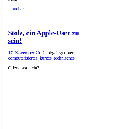
…weiter…
Stolz, ein Apple-User zu
sein!
17. November 2012
| abgelegt unter:
computerisiertes
,
kurzes
,
technisches
Oder etwa nicht?