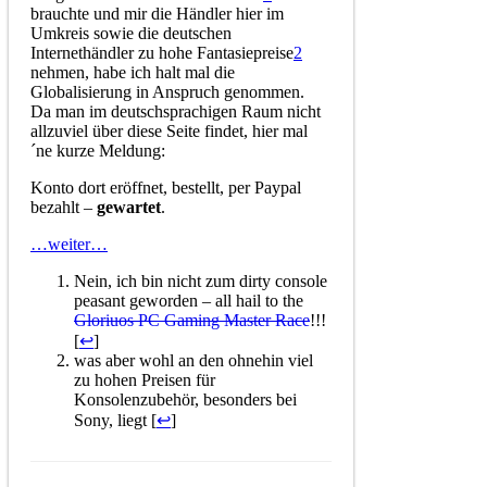
brauchte und mir die Händler hier im
Umkreis sowie die deutschen
Internethändler zu hohe Fantasiepreise
2
nehmen, habe ich halt mal die
Globalisierung in Anspruch genommen.
Da man im deutschsprachigen Raum nicht
allzuviel über diese Seite findet, hier mal
´ne kurze Meldung:
Konto dort eröffnet, bestellt, per Paypal
bezahlt –
gewartet
.
…weiter…
Nein, ich bin nicht zum dirty console
peasant geworden – all hail to the
Gloriuos PC Gaming Master Race
!!!
[
↩
]
was aber wohl an den ohnehin viel
zu hohen Preisen für
Konsolenzubehör, besonders bei
Sony, liegt [
↩
]