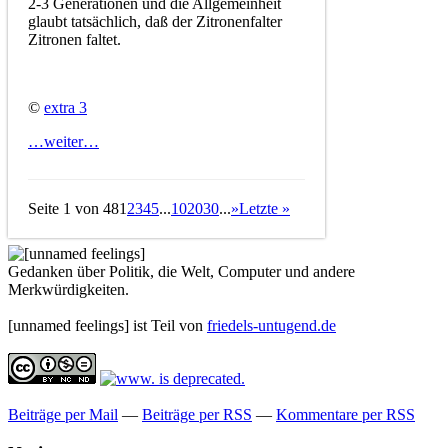
2-3 Generationen und die Allgemeinheit
glaubt tatsächlich, daß der Zitronenfalter
Zitronen faltet.
©
extra 3
…weiter…
Seite 1 von 48
1
2
3
4
5
...
10
20
30
...
»
Letzte »
Gedanken über Politik, die Welt, Computer und andere
Merkwürdigkeiten.
[unnamed feelings] ist Teil von
friedels-untugend.de
Beiträge per Mail
—
Beiträge per RSS
—
Kommentare per RSS