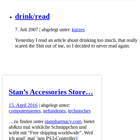
drink/read
7. Juli 2007 | abgelegt unter:
kurzes
Yesterday I read an article about drinking too much, that really
scared the Shit out of me, so I decided to never read again.
Stan’s Accessories Store…
15. April 2016
| abgelegt unter:
computerisiertes
,
gefundenes
,
technisches
…zu finden unter
stanpharmacy.com
, bietet
ab&zu mal wirkliche Schnäppchen und
wirbt mit “Free shipping worldwide”. Weil
ich grad´ mal ´nen PS3-Controller
1