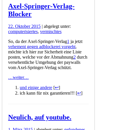
Axel-Springer-Verlag-
Blocker
22. Oktober 2015
| abgelegt unter:
computerisiertes
,
vermischtes
So, da der Axel-Springer-Verlag
1
ja jetzt
vehement gegen adblockerei vorgeht
,
möchte ich hier zur Sicherheit eine Liste
posten, welche vor der Abmahnung
2
durch
versehentliche Umgehung der paywalls
vom Axel-Springer-Verlag schützt.
…weiter…
und einige andere
[
↩
]
ich kann für nix garantieren!!! [
↩
]
Neulich, auf youtube.
1. März 2015
| abgelegt unter:
gefundenes
,