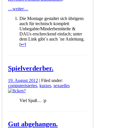
…weiter…
Die Montage gestaltet sich übrigens
auch für technisch komplett
Unbegabte/Minderbemittelte &
DAUs erschreckend einfach; unter
dem Link gibt´s auch ´ne Anleitung.
[
↩
]
Spielverderber.
19. August 2012
| Filed under:
computerisiertes
,
kurzes
,
sexuelles
Viel Spaß… :p
Gut abgehangen.