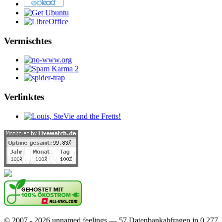
Vermischtes
Verlinktes
© 2007 - 2026 unnamed feelings — 57 Datenbankabfragen in 0.277