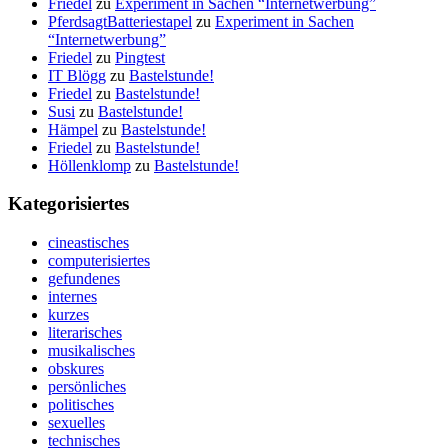
Friedel
zu
Experiment in Sachen “Internetwerbung”
PferdsagtBatteriestapel
zu
Experiment in Sachen
“Internetwerbung”
Friedel
zu
Pingtest
IT Blögg
zu
Bastelstunde!
Friedel
zu
Bastelstunde!
Susi
zu
Bastelstunde!
Hämpel
zu
Bastelstunde!
Friedel
zu
Bastelstunde!
Höllenklomp
zu
Bastelstunde!
Kategorisiertes
cineastisches
computerisiertes
gefundenes
internes
kurzes
literarisches
musikalisches
obskures
persönliches
politisches
sexuelles
technisches