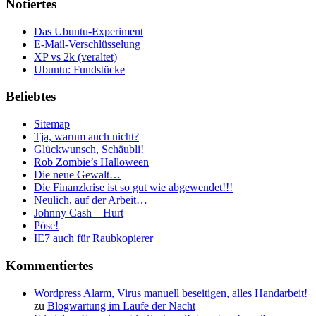
Notiertes
Das Ubuntu-Experiment
E-Mail-Verschlüsselung
XP vs 2k (veraltet)
Ubuntu: Fundstücke
Beliebtes
Sitemap
Tja, warum auch nicht?
Glückwunsch, Schäubli!
Rob Zombie’s Halloween
Die neue Gewalt…
Die Finanzkrise ist so gut wie abgewendet!!!
Neulich, auf der Arbeit…
Johnny Cash – Hurt
Pöse!
IE7 auch für Raubkopierer
Kommentiertes
Wordpress Alarm, Virus manuell beseitigen, alles Handarbeit!
zu
Blogwartung im Laufe der Nacht