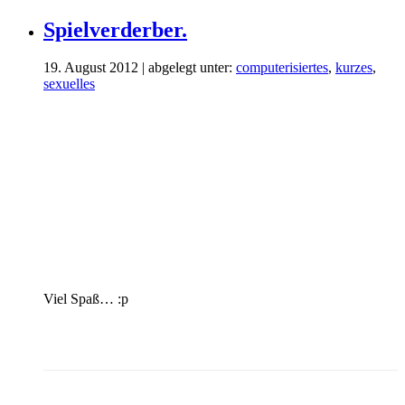
Spielverderber.
19. August 2012 | abgelegt unter:
computerisiertes
,
kurzes
,
sexuelles
Viel Spaß… :p