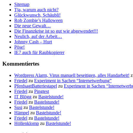
Sitemap
Tja, warum auch nicht?
Glückwunsch, Schäubli!
Rob Zombie’s Halloween
Die neue Gewalt…
Die Finanzkrise ist so gut wie abgewendet!!!
Neulich, auf der Arbeit…
Johnny Cash – Hurt
Pöse!
IE7 auch für Raubkopierer
Kommentiertes
Wordpress Alarm, Virus manuell beseitigen, alles Handarbeit!
z
Friedel
zu
Experiment in Sachen “Internetwerbung”
PferdsagtBatteriestapel
zu
Experiment in Sachen “Internetwer
Friedel
zu
Pingtest
IT Blögg
zu
Bastelstunde!
Friedel
zu
Bastelstunde!
Susi
zu
Bastelstunde!
Hämpel
zu
Bastelstunde!
Friedel
zu
Bastelstunde!
Höllenklomp
zu
Bastelstunde!