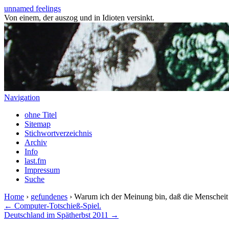
unnamed feelings
Von einem, der auszog und in Idioten versinkt.
Navigation
ohne Titel
Sitemap
Stichwortverzeichnis
Archiv
Info
last.fm
Impressum
Suche
Home
›
gefundenes
› Warum ich der Meinung bin, daß die Menscheit
← Computer-Totschieß-Spiel.
Deutschland im Spätherbst 2011 →