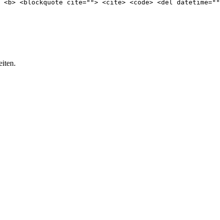
> <b> <blockquote cite=""> <cite> <code> <del datetime=""
iten.