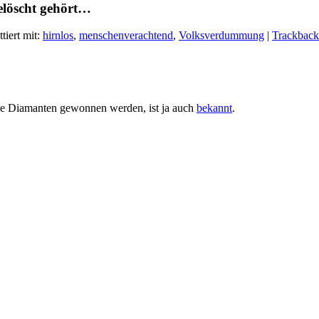
elöscht gehört…
tiert mit:
hirnlos
,
menschenverachtend
,
Volksverdummung
|
Trackback
 Diamanten gewonnen werden, ist ja auch
bekannt
.