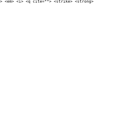
> <em> <i> <q cite=""> <strike> <strong>