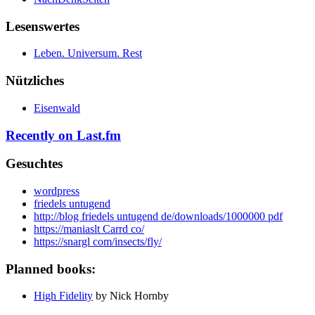
Lesenswertes
Leben. Universum. Rest
Nützliches
Eisenwald
Recently on Last.fm
Gesuchtes
wordpress
friedels untugend
http://blog friedels untugend de/downloads/1000000 pdf
https://maniaslt Carrd co/
https://snargl com/insects/fly/
Planned books:
High Fidelity
by Nick Hornby