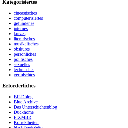
Kategorisiertes
cineastisches
computerisiertes
gefundenes
internes
kurzes
literarisches
musikalisches
obskures
persönliches
politisches
sexuelles
technisches
vermischtes
Erforderliches
BILDblog
Blue Archive
Das Unterschichtenblog
Duckhome
F!XMBR
Korrektheiten
NachDenkSeiten