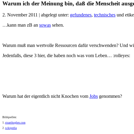
Warum ich der Meinung bin, daß die Menscheit ausg
2. November 2011 | abgelegt unter:
gefundenes
,
technisches
und etiket
…kann man zB an
sowas
sehen.
Warum muß man wertvolle Ressourcen dafür verschwenden? Und wie
Jedenfalls, diese 3 hier, die haben noch was vom Leben… :rolleyes:
Warum hat der eigentlich nicht Knochen vom
Jobs
genommen?
Bildquellen:
1.
stuarthughes.com
2.
wikipedia