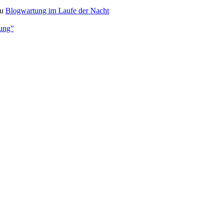
u
Blogwartung im Laufe der Nacht
bung”