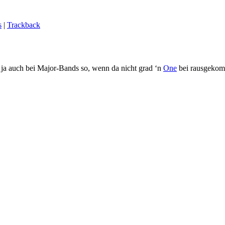
s
|
Trackback
t ja auch bei Major-Bands so, wenn da nicht grad ‘n
One
bei rausgekomm