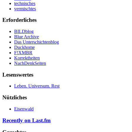
technisches
vermischtes
Erforderliches
BILDblog
Blue Archive
Das Unterschichtenblog
Duckhome
F!XMBR
Korrektheiten
NachDenkSeiten
Lesenswertes
Leben. Universum. Rest
Nützliches
Eisenwald
Recently on Last.fm