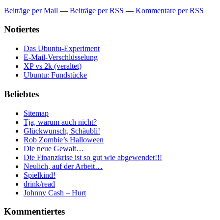
Beiträge per Mail
—
Beiträge per RSS
—
Kommentare per RSS
Notiertes
Das Ubuntu-Experiment
E-Mail-Verschlüsselung
XP vs 2k (veraltet)
Ubuntu: Fundstücke
Beliebtes
Sitemap
Tja, warum auch nicht?
Glückwunsch, Schäubli!
Rob Zombie’s Halloween
Die neue Gewalt…
Die Finanzkrise ist so gut wie abgewendet!!!
Neulich, auf der Arbeit…
Spielkind!
drink/read
Johnny Cash – Hurt
Kommentiertes