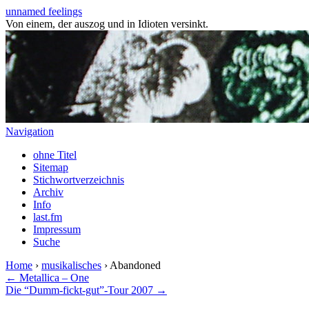
unnamed feelings
Von einem, der auszog und in Idioten versinkt.
Navigation
ohne Titel
Sitemap
Stichwortverzeichnis
Archiv
Info
last.fm
Impressum
Suche
Home
›
musikalisches
› Abandoned
← Metallica – One
Die “Dumm-fickt-gut”-Tour 2007 →