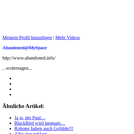
Meinem Profil hinzufügen
|
Mehr Videos
Abandoned@MySpace
http://www.abandoned.info/
...weitersagen...
Ähnliche Artikel:
Ja ja, der Paul…
BlackBird wird langsam…
Roboter haben auch Gefühle!!!
Alles nur geklaut