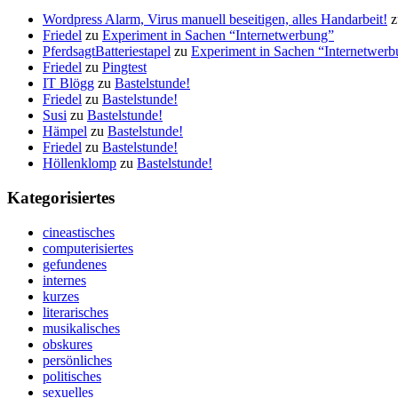
Wordpress Alarm, Virus manuell beseitigen, alles Handarbeit!
z
Friedel
zu
Experiment in Sachen “Internetwerbung”
PferdsagtBatteriestapel
zu
Experiment in Sachen “Internetwer
Friedel
zu
Pingtest
IT Blögg
zu
Bastelstunde!
Friedel
zu
Bastelstunde!
Susi
zu
Bastelstunde!
Hämpel
zu
Bastelstunde!
Friedel
zu
Bastelstunde!
Höllenklomp
zu
Bastelstunde!
Kategorisiertes
cineastisches
computerisiertes
gefundenes
internes
kurzes
literarisches
musikalisches
obskures
persönliches
politisches
sexuelles