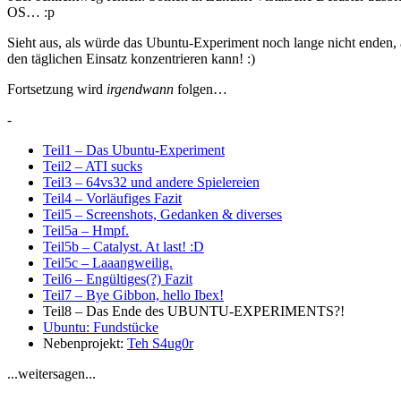
OS… :p
Sieht aus, als würde das Ubuntu-Experiment noch lange nicht enden, 
den täglichen Einsatz konzentrieren kann! :)
Fortsetzung wird
irgendwann
folgen…
-
Teil1 – Das Ubuntu-Experiment
Teil2 – ATI sucks
Teil3 – 64vs32 und andere Spielereien
Teil4 – Vorläufiges Fazit
Teil5 – Screenshots, Gedanken & diverses
Teil5a – Hmpf.
Teil5b – Catalyst. At last! :D
Teil5c – Laaangweilig.
Teil6 – Engültiges(?) Fazit
Teil7 – Bye Gibbon, hello Ibex!
Teil8 – Das Ende des UBUNTU-EXPERIMENTS?!
Ubuntu: Fundstücke
Nebenprojekt:
Teh S4ug0r
...weitersagen...