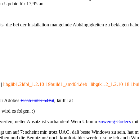
in Update für 17,95 an.
nts, die bei der Installation mangelnde Abhängigkeiten zu beklagen ha
|
libglib1.2ldbl_1.2.10-19build1_amd64.deb
|
libgtk1.2_1.2.10-18.1b
 für Adobes
Flash unter 64Bit
, läuft 1a!
 wird es folgen. :)
erfen, netter Ansatz ist vorhanden! Wem Ubuntu
zuwenig Codecs
mit
gt um auf 7; scheint mir, trotz UAC, daß beste Windows zu sein, hat mi
sbleiben und die Benutzung noch komfortabler werden, sehe ich auch W