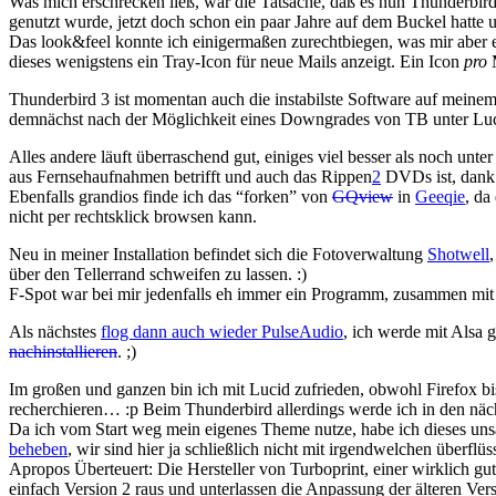
Was mich erschrecken ließ, war die Tatsache, daß es nun Thunderbird 3
genutzt wurde, jetzt doch schon ein paar Jahre auf dem Buckel hatt
Das look&feel konnte ich einigermaßen zurechtbiegen, was mir aber ec
dieses wenigstens ein Tray-Icon für neue Mails anzeigt. Ein Icon
pro
Thunderbird 3 ist momentan auch die instabilste Software auf meinem
demnächst nach der Möglichkeit eines Downgrades von TB unter Luc
Alles andere läuft überraschend gut, einiges viel besser als noch unt
aus Fernsehaufnahmen betrifft und auch das Rippen
2
DVDs ist, dan
Ebenfalls grandios finde ich das “forken” von
GQview
in
Geeqie
, da
nicht per rechtsklick browsen kann.
Neu in meiner Installation befindet sich die Fotoverwaltung
Shotwell
über den Tellerrand schweifen zu lassen. :)
F-Spot war bei mir jedenfalls eh immer ein Programm, zusammen mi
Als nächstes
flog dann auch wieder PulseAudio
, ich werde mit Alsa g
nachinstallieren
. ;)
Im großen und ganzen bin ich mit Lucid zufrieden, obwohl Firefox bis 
recherchieren… :p Beim Thunderbird allerdings werde ich in den näc
Da ich vom Start weg mein eigenes Theme nutze, habe ich dieses un
beheben
, wir sind hier ja schließlich nicht mit irgendwelchen überf
Apropos Überteuert: Die Hersteller von Turboprint, einer wirklich gu
einfach Version 2 raus und unterlassen die Anpassung der älteren Ve