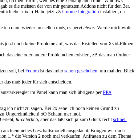
eiben, da mein Profil, welches eine Zeitlang auch unter Windows
ab es die meisten der von mir genutzten Addons nicht für den 3er.
ntlich eher nix. :( Habe jetzt zZ
Gnome Integration
installiert, da
ie ich dann wieder umstellen muß, es nervt
etwas
. Werde mich wohl
bis jetzt noch keine Probleme auf, was das Erstellen von Xvid-Filmen
 doch das eine oder andere Problemchen existiert, zB das man Ordner
tzen soll, bei
Fedora
ist das
imho
schon geschehen
, um mal den Blick
ber das muß jeder für sich entscheiden.
utstärkeregler im Panel kann man sich übrigens per
PPA
rmag ich nicht zu sagen. Bei 2x sehe ich noch keinen Grund zu
r zu Ungereimtheiten! oO Schaun mer moi.
D erlebt,
fürchterlich
, aber das läßt sich ja zum Glück recht
schnell
ch auch ein nettes Geschäftsmodell ausgedacht: Bringen wir doch
ersion 1.* die Version 2 noch mal verkaufen. Anfragen zu dem Thema