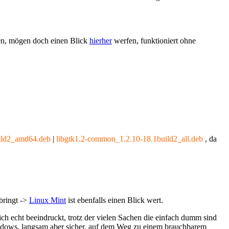
ben, mögen doch einen Blick
hierher
werfen, funktioniert ohne
uild2_amd64.deb
|
libgtk1.2-common_1.2.10-18.1build2_all.deb
, da
bringt ->
Linux Mint
ist ebenfalls einen Blick wert.
ch echt beeindruckt, trotz der vielen Sachen die einfach dumm sind
indows, langsam aber sicher, auf dem Weg zu einem brauchbarem