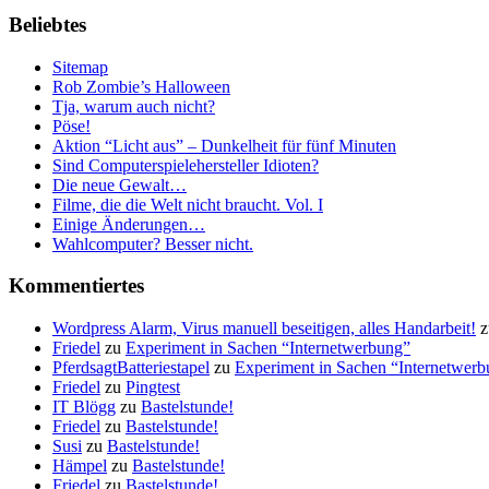
Beliebtes
Sitemap
Rob Zombie’s Halloween
Tja, warum auch nicht?
Pöse!
Aktion “Licht aus” – Dunkelheit für fünf Minuten
Sind Computerspielehersteller Idioten?
Die neue Gewalt…
Filme, die die Welt nicht braucht. Vol. I
Einige Änderungen…
Wahlcomputer? Besser nicht.
Kommentiertes
Wordpress Alarm, Virus manuell beseitigen, alles Handarbeit!
z
Friedel
zu
Experiment in Sachen “Internetwerbung”
PferdsagtBatteriestapel
zu
Experiment in Sachen “Internetwer
Friedel
zu
Pingtest
IT Blögg
zu
Bastelstunde!
Friedel
zu
Bastelstunde!
Susi
zu
Bastelstunde!
Hämpel
zu
Bastelstunde!
Friedel
zu
Bastelstunde!