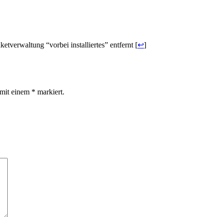
ketverwaltung “vorbei installiertes” entfernt [
↩
]
d mit einem
*
markiert.