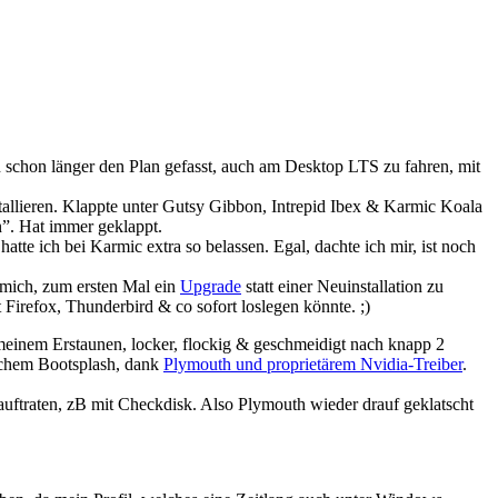
in schon länger den Plan gefasst, auch am Desktop LTS zu fahren, mit
allieren. Klappte unter Gutsy Gibbon, Intrepid Ibex & Karmic Koala
en”. Hat immer geklappt.
hatte ich bei Karmic extra so belassen. Egal, dachte ich mir, ist noch
 mich, zum ersten Mal ein
Upgrade
statt einer Neuinstallation zu
 Firefox, Thunderbird & co sofort loslegen könnte. ;)
 meinem Erstaunen, locker, flockig & geschmeidigt nach knapp 2
lichem Bootsplash, dank
Plymouth und proprietärem Nvidia-Treiber
.
uftraten, zB mit Checkdisk. Also Plymouth wieder drauf geklatscht