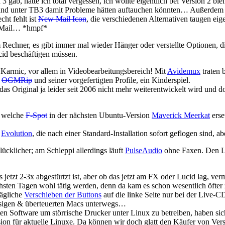
 gab, hatte ich total vergessen, ich wollte eigentlich bei Version 2 bl
e und unter TB3 damit Probleme hätten auftauchen könnten… Außerdem g
ht fehlt ist
New Mail Icon
, die verschiedenen Alternativen taugen eige
Mail… *hmpf*
 Rechner, es gibt immer mal wieder Hänger oder verstellte Optionen, d
id beschäftigen müssen.
er Karmic, vor allem in Videobearbeitungsbereich! Mit
Avidemux
traten 
k
OGMRip
und seiner vorgefertigten Profile, ein Kinderspiel.
 das Original ja leider seit 2006 nicht mehr weiterentwickelt wird und
, welche
F-Spot
in der nächsten Ubuntu-Version
Maverick Meerkat
erse
t
Evolution
, die nach einer Standard-Installation sofort geflogen sind, a
lücklicher; am Schleppi allerdings läuft
PulseAudio
ohne Faxen. Den La
jetzt 2-3x abgestürtzt ist, aber ob das jetzt am FX oder Lucid lag, ve
hsten Tagen wohl tätig werden, denn da kam es schon wesentlich öfte
sägliche
Verschieben der Buttons
auf die linke Seite nur bei der Live-C
lüssigen & überteuerten Macs unterwegs…
ten Software um störrische Drucker unter Linux zu betreiben, haben si
rsion für aktuelle Linuxe. Da können wir doch glatt den Käufer von V