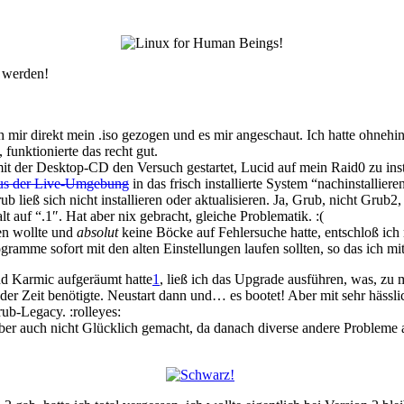
 werden!
ch mir direkt mein .iso gezogen und es mir angeschaut. Ich hatte ohneh
 funktionierte das recht gut.
it der Desktop-CD den Versuch gestartet, Lucid auf mein Raid0 zu inst
us der Live-Umgebung
in das frisch installierte System “nachinstallier
 ließ sich nicht installieren oder aktualisieren. Ja, Grub, nicht Grub2, 
t auf “.1″. Hat aber nix gebracht, gleiche Problematik. :(
en wollte und
absolut
keine Böcke auf Fehlersuche hatte, entschloß ich
amme sofort mit den alten Einstellungen laufen sollten, so das ich mit
d Karmic aufgeräumt hatte
1
, ließ ich das Upgrade ausführen, was, zu
 der Zeit benötigte. Neustart dann und… es bootet! Aber mit sehr häss
rub-Legacy. :rolleyes:
er auch nicht Glücklich gemacht, da danach diverse andere Probleme a