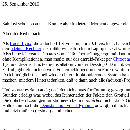
25. September 2010
Sah fast schon so aus…. Konnte aber im letzten Moment abgewendet
Aber der Reihe nach:
Als
Lucid Lynx
, die aktuelle LTS-Version, am 29.4. erschien, habe i
dem
kleinen Rechner
, der mittlerweile durch ein Laptop ersetzt wurde,
Also habe ich erstmal Images von “/” & “/home” angelegt und dann m
ohne Komplikationen, man mußte nur das dmraid-Paket per
Chroot a
Tja, und diesmal funzte die Installation von der Desktop-CD nicht. Grub
zu früh, gibt eh noch so viele Fehlermeldungen in den Foren, warte hal
Da ich möglichst schnell wieder ein gut funktionierendes System hab
machen, mit dem Hintergedanken, daß ja dann auch alle (nötigen) Progr
Und so war es dann auch; nachdem ich etwas für Ordnung gesorgt un
Stunden erledigt war, wobei das Runterladen der Pakete den Großteil
Die üblichen Lösungen funktionieren bei mir
natürlich
nicht, da -> G
Hatte dann noch die
Deinstallation von Plymouth
gewagt, hat mich ab
und jetzt muß ich (erstmal) damit leben.