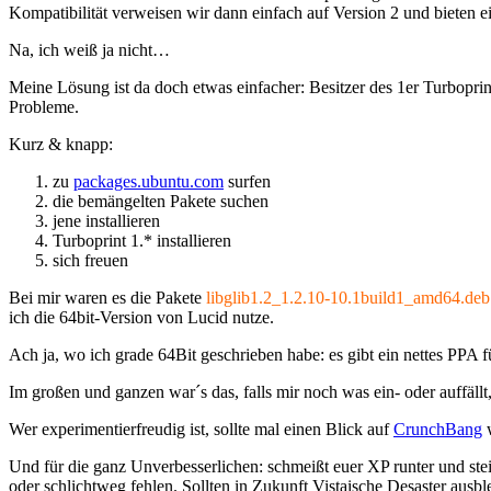
Kompatibilität verweisen wir dann einfach auf Version 2 und bieten e
Na, ich weiß ja nicht…
Meine Lösung ist da doch etwas einfacher: Besitzer des 1er Turbopri
Probleme.
Kurz & knapp:
zu
packages.ubuntu.com
surfen
die bemängelten Pakete suchen
jene installieren
Turboprint 1.* installieren
sich freuen
Bei mir waren es die Pakete
libglib1.2_1.2.10-10.1build1_amd64.deb
ich die 64bit-Version von Lucid nutze.
Ach ja, wo ich grade 64Bit geschrieben habe: es gibt ein nettes PPA
Im großen und ganzen war´s das, falls mir noch was ein- oder auffällt,
Wer experimentierfreudig ist, sollte mal einen Blick auf
CrunchBang
w
Und für die ganz Unverbesserlichen: schmeißt euer XP runter und stei
oder schlichtweg fehlen. Sollten in Zukunft Vistaische Desaster au