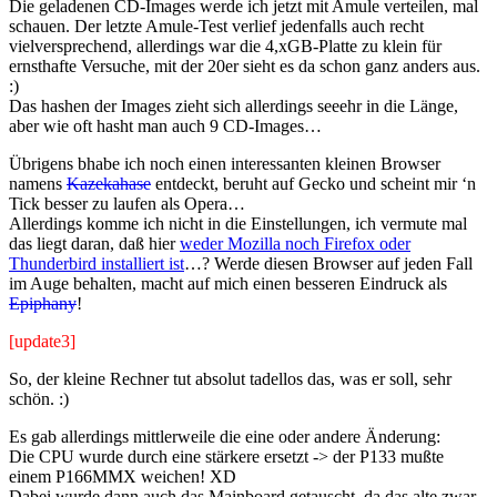
Die geladenen CD-Images werde ich jetzt mit Amule verteilen, mal
schauen. Der letzte Amule-Test verlief jedenfalls auch recht
vielversprechend, allerdings war die 4,xGB-Platte zu klein für
ernsthafte Versuche, mit der 20er sieht es da schon ganz anders aus.
:)
Das hashen der Images zieht sich allerdings seeehr in die Länge,
aber wie oft hasht man auch 9 CD-Images…
Übrigens bhabe ich noch einen interessanten kleinen Browser
namens
Kazekahase
entdeckt, beruht auf Gecko und scheint mir ‘n
Tick besser zu laufen als Opera…
Allerdings komme ich nicht in die Einstellungen, ich vermute mal
das liegt daran, daß hier
weder Mozilla noch Firefox oder
Thunderbird installiert ist
…? Werde diesen Browser auf jeden Fall
im Auge behalten, macht auf mich einen besseren Eindruck als
Epiphany
!
[update3]
So, der kleine Rechner tut absolut tadellos das, was er soll, sehr
schön. :)
Es gab allerdings mittlerweile die eine oder andere Änderung:
Die CPU wurde durch eine stärkere ersetzt -> der P133 mußte
einem P166MMX weichen! XD
Dabei wurde dann auch das Mainboard getauscht, da das alte zwar