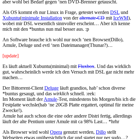
aber wohl bei Bedarf gegen ‘nen DVD-Brenner getauscht.
Als OS kommt eh nur Linux in Frage, getestet werden
DSL
und
Xubuntu
(
minimale Installation
von der
alternate-CD
mit
IceWM
),
wobei mir DSL wesentlich sinnvoller erscheint… Aber ich kenne
mich mit den *buntus nun mal besser aus. :p
An Software brauche ich wohl nur noch ‘nen Browser(Dillo),
Amule, Deluge und evtl ‘nen Dateimanager(Thunar?)…
[update]
Es läuft aktuell Xubuntu(minimal) mit
Fluxbox
. Und das wirklich
gut, wahrscheinlich werde ich den Versuch mit DSL gar nicht mehr
machen…
Der Bittorrent-Client
Deluge
läuft grandios, hab’ schon diverse
*buntus gesaugt, und das
wirklich
schnell. :eek:
Im Moment läuft der
Amule
-Test, mindestens bis Morgen/bis ich die
Festplatte wechsle(hab ‘ne 20GB Platte ergattert, optimal für meine
Zwecke!).
Amule hat auch schon die eine oder andere Distri fertig, allerdings
läuft der alte Pentium unter Amule mit ca 98% Last… *hrhr
Als Browser wird wohl
Opera
genutzt werden,
Dillo
stellt
Webseiten etwas unübersichtlich dar und startet nur per sudo…?