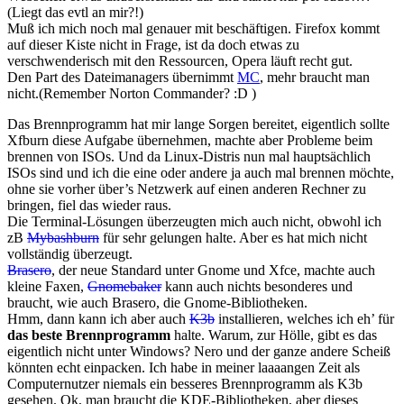
(Liegt das evtl an mir?!)
Muß ich mich noch mal genauer mit beschäftigen. Firefox kommt
auf dieser Kiste nicht in Frage, ist da doch etwas zu
verschwenderisch mit den Ressourcen, Opera läuft recht gut.
Den Part des Dateimanagers übernimmt
MC
, mehr braucht man
nicht.(Remember Norton Commander? :D )
Das Brennprogramm hat mir lange Sorgen bereitet, eigentlich sollte
Xfburn diese Aufgabe übernehmen, machte aber Probleme beim
brennen von ISOs. Und da Linux-Distris nun mal hauptsächlich
ISOs sind und ich die eine oder andere ja auch mal brennen möchte,
ohne sie vorher über’s Netzwerk auf einen anderen Rechner zu
bringen, fiel das wieder raus.
Die Terminal-Lösungen überzeugten mich auch nicht, obwohl ich
zB
Mybashburn
für sehr gelungen halte. Aber es hat mich nicht
vollständig überzeugt.
Brasero
, der neue Standard unter Gnome und Xfce, machte auch
kleine Faxen,
Gnomebaker
kann auch nichts besonderes und
braucht, wie auch Brasero, die Gnome-Bibliotheken.
Hmm, dann kann ich aber auch
K3b
installieren, welches ich eh’ für
das beste Brennprogramm
halte. Warum, zur Hölle, gibt es das
eigentlich nicht unter Windows? Nero und der ganze andere Scheiß
könnten echt einpacken. Ich habe in meiner laaaangen Zeit als
Computernutzer niemals ein besseres Brennprogramm als K3b
gesehen. Ok, man braucht die KDE-Bibliotheken, aber dieses