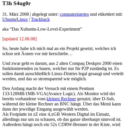
T3h S4ug0r
31. März 2008 | abgelegt unter:
computerisiertes
und etikettiert mit:
Ubuntu|Linux
|
Trackback
aka “Das Xubuntu-Low-Level-Experiment”
[updated 12.06.08]
So, heute habe ich mich mal an ein Projekt gesetzt, welches ich
schon seit Äonen vor mir herschiebe…
Und zwar geht es darum, aus 2 alten Compaq Deskpro 2000 einen
funktionierenden zu bauen, welcher nur für P2P zuständig ist. Es
sollen damit ausschließlich Linux-Distries legal gesaugt und verteilt
werden, und das so stromsparend wie möglich.
Den Anfang macht der Versuch mit einem Pentium
133/128MB/1MB-VGA(Avance Logic). Als Monitor wird der
bereits vorhandene vom
kleinen Rechner
genutzt, über D-Sub,
während der kleine Rechner an BNC hängt. Über das Menü kann
dann der jeweilige Eingang ausgewählt werden.
Als Festplatte ist zZ eine 4,xGB Western Digital im Einsatz,
allerdings nur um zu schauen, ob das ganze überhaupt sinnvoll ist.
Außerdem hängt noch ein 52x CDRW-Brenner in der Kiste, wird