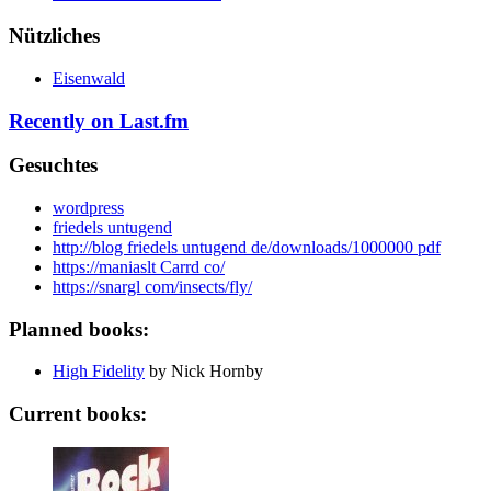
Nützliches
Eisenwald
Recently on Last.fm
Gesuchtes
wordpress
friedels untugend
http://blog friedels untugend de/downloads/1000000 pdf
https://maniaslt Carrd co/
https://snargl com/insects/fly/
Planned books:
High Fidelity
by Nick Hornby
Current books: