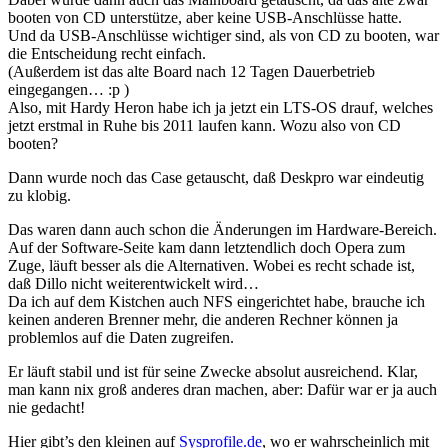
booten von CD unterstütze, aber keine USB-Anschlüsse hatte.
Und da USB-Anschlüsse wichtiger sind, als von CD zu booten, war
die Entscheidung recht einfach.
(Außerdem ist das alte Board nach 12 Tagen Dauerbetrieb
eingegangen… :p )
Also, mit Hardy Heron habe ich ja jetzt ein LTS-OS drauf, welches
jetzt erstmal in Ruhe bis 2011 laufen kann. Wozu also von CD
booten?
Dann wurde noch das Case getauscht, daß Deskpro war eindeutig
zu klobig.
Das waren dann auch schon die Änderungen im Hardware-Bereich.
Auf der Software-Seite kam dann letztendlich doch Opera zum
Zuge, läuft besser als die Alternativen. Wobei es recht schade ist,
daß Dillo nicht weiterentwickelt wird…
Da ich auf dem Kistchen auch NFS eingerichtet habe, brauche ich
keinen anderen Brenner mehr, die anderen Rechner können ja
problemlos auf die Daten zugreifen.
Er läuft stabil und ist für seine Zwecke absolut ausreichend. Klar,
man kann nix groß anderes dran machen, aber: Dafür war er ja auch
nie gedacht!
Hier gibt’s den kleinen auf
Sysprofile.de
, wo er wahrscheinlich mit