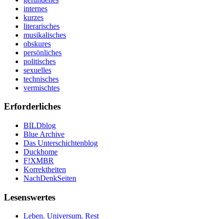
internes
kurzes
literarisches
musikalisches
obskures
persönliches
politisches
sexuelles
technisches
vermischtes
Erforderliches
BILDblog
Blue Archive
Das Unterschichtenblog
Duckhome
F!XMBR
Korrektheiten
NachDenkSeiten
Lesenswertes
Leben. Universum. Rest