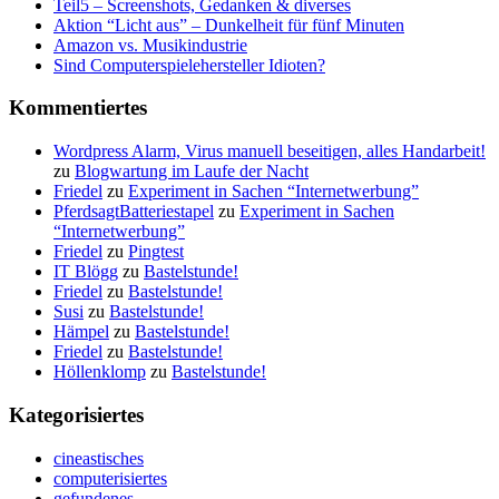
Teil5 – Screenshots, Gedanken & diverses
Aktion “Licht aus” – Dunkelheit für fünf Minuten
Amazon vs. Musikindustrie
Sind Computerspielehersteller Idioten?
Kommentiertes
Wordpress Alarm, Virus manuell beseitigen, alles Handarbeit!
zu
Blogwartung im Laufe der Nacht
Friedel
zu
Experiment in Sachen “Internetwerbung”
PferdsagtBatteriestapel
zu
Experiment in Sachen
“Internetwerbung”
Friedel
zu
Pingtest
IT Blögg
zu
Bastelstunde!
Friedel
zu
Bastelstunde!
Susi
zu
Bastelstunde!
Hämpel
zu
Bastelstunde!
Friedel
zu
Bastelstunde!
Höllenklomp
zu
Bastelstunde!
Kategorisiertes
cineastisches
computerisiertes
gefundenes