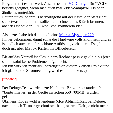
Programm ist es mir wert. Zusammen mit
VCDImager
für *VCDs
bestens geeignet, wenn man auch mal Video-Sampler-CDs oder
ähnliches runterlädt.
Laufen tut es jedenfalls hervorragend auf der Kiste, der Start zieht
sich etwas hin und man sollte nicht schneller als 8-fach brennen,
aber das ist bei der CPU wohl von vornherein klar.
Als letztes habe ich dann noch eine
Matrox Mystique 220
in die
Finger bekommen, damit sollte die Hardware vollständig sein und es
ist endlich auch eine brauchbare Auflösung vorhanden. Es geht
doch nix über Matrox-Karten im Officebereich!
Bis auf das Netzteil ist alles in dem Rechner passiv gekühlt, bis jetzt
sind absolut keine Probleme aufgetaucht.
Ich bin wirklich mehr als überzeugt von diesem kleinen Projekt und
ich glaube, die Stromrechnung wird es mir danken. :)
[update2]
Der Deluge-Test wurde letzte Nacht mit Bravour bestanden, 9
*buntu-Images, in der Größe zwischen 550-700MB, wurden
geladen.
Übrigens gibt es wohl irgendeine Xfce-Abhängigkeit bei Deluge,
nachdem ich Thunar geschmissen hatte, startete Deluge nicht mehr.