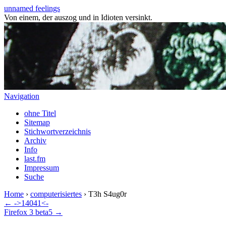
unnamed feelings
Von einem, der auszog und in Idioten versinkt.
Navigation
ohne Titel
Sitemap
Stichwortverzeichnis
Archiv
Info
last.fm
Impressum
Suche
Home
›
computerisiertes
› T3h S4ug0r
← ->14041<-
Firefox 3 beta5 →