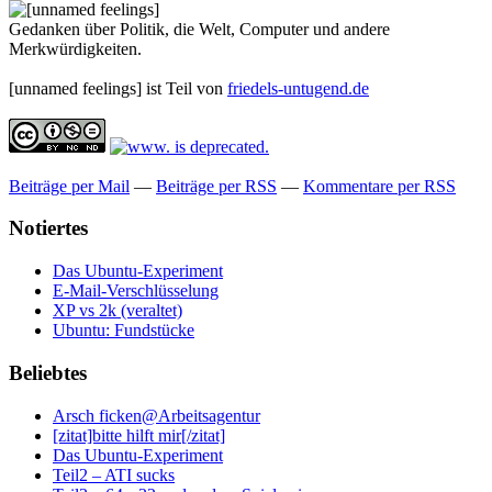
Gedanken über Politik, die Welt, Computer und andere
Merkwürdigkeiten.
[unnamed feelings] ist Teil von
friedels-untugend.de
Beiträge per Mail
—
Beiträge per RSS
—
Kommentare per RSS
Notiertes
Das Ubuntu-Experiment
E-Mail-Verschlüsselung
XP vs 2k (veraltet)
Ubuntu: Fundstücke
Beliebtes
Arsch ficken@Arbeitsagentur
[zitat]bitte hilft mir[/zitat]
Das Ubuntu-Experiment
Teil2 – ATI sucks