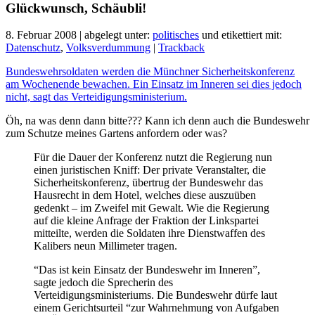
Glückwunsch, Schäubli!
8. Februar 2008 | abgelegt unter:
politisches
und etikettiert mit:
Datenschutz
,
Volksverdummung
|
Trackback
Bundeswehrsoldaten werden die Münchner Sicherheitskonferenz
am Wochenende bewachen. Ein Einsatz im Inneren sei dies jedoch
nicht, sagt das Verteidigungsministerium.
Öh, na was denn dann bitte???
Kann ich denn auch die Bundeswehr
zum Schutze meines Gartens anfordern oder was?
Für die Dauer der Konferenz nutzt die Regierung nun
einen juristischen Kniff: Der private Veranstalter, die
Sicherheitskonferenz, übertrug der Bundeswehr das
Hausrecht in dem Hotel, welches diese auszuüben
gedenkt – im Zweifel mit Gewalt. Wie die Regierung
auf die kleine Anfrage der Fraktion der Linkspartei
mitteilte, werden die Soldaten ihre Dienstwaffen des
Kalibers neun Millimeter tragen.
“Das ist kein Einsatz der Bundeswehr im Inneren”,
sagte jedoch die Sprecherin des
Verteidigungsministeriums. Die Bundeswehr dürfe laut
einem Gerichtsurteil “zur Wahrnehmung von Aufgaben