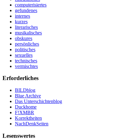
computerisiertes
gefundenes
internes
kurzes
literarisches
musikalisches
obskures
persönliches
politisches
sexuelles
technisches
vermischtes
Erforderliches
BILDblog
Blue Archive
Das Unterschichtenblog
Duckhome
F!XMBR
Korrektheiten
NachDenkSeiten
Lesenswertes