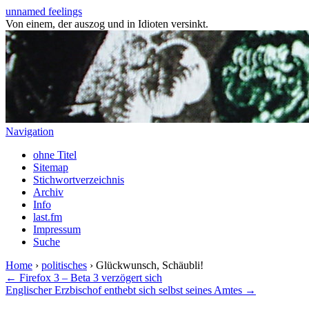
unnamed feelings
Von einem, der auszog und in Idioten versinkt.
Navigation
ohne Titel
Sitemap
Stichwortverzeichnis
Archiv
Info
last.fm
Impressum
Suche
Home
›
politisches
› Glückwunsch, Schäubli!
← Firefox 3 – Beta 3 verzögert sich
Englischer Erzbischof enthebt sich selbst seines Amtes →