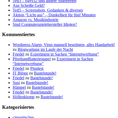
Teil3 – 64vs32 und andere Spielereien
Aus Scheiße Geld?
Teil5 – Screenshots, Gedanken & diverses
Aktion “Licht aus” – Dunkelheit für fünf Minuten
Amazon vs. Musikindustrie
Sind Computerspielehersteller Idioten?
Kommentiertes
Wordpress Alarm, Virus manuell beseitigen, alles Handarbeit!
zu
Blogwartung im Laufe der Nacht
Friedel
zu
Experiment in Sachen “Internetwerbung”
PferdsagtBatteriestapel
zu
Experiment in Sachen
“Internetwerbung”
Friedel
zu
Pingtest
IT Blögg
zu
Bastelstunde!
Friedel
zu
Bastelstunde!
Susi
zu
Bastelstunde!
Hämpel
zu
Bastelstunde!
Friedel
zu
Bastelstunde!
Höllenklomp
zu
Bastelstunde!
Kategorisiertes
cineastisches