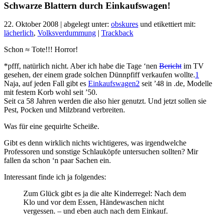
Schwarze Blattern durch Einkaufswagen!
22. Oktober 2008 | abgelegt unter:
obskures
und etikettiert mit:
lächerlich
,
Volksverdummung
|
Trackback
Schon ≈ Tote!!! Horror!
*pfff, natürlich nicht. Aber ich habe die Tage ‘nen
Bericht
im TV
gesehen, der einem grade solchen Dünnpfiff verkaufen wollte.
1
Naja, auf jeden Fall gibt es
Einkaufswagen
2
seit ’48 in .de, Modelle
mit festem Korb wohl seit ’50.
Seit ca 58 Jahren werden die also hier genutzt. Und jetzt sollen sie
Pest, Pocken und Milzbrand verbreiten.
Was für eine gequirlte Scheiße.
Gibt es denn wirklich nichts wichtigeres, was irgendwelche
Professoren und sonstige Schlauköpfe untersuchen sollten? Mir
fallen da schon ‘n paar Sachen ein.
Interessant finde ich ja folgendes:
Zum Glück gibt es ja die alte Kinderregel: Nach dem
Klo und vor dem Essen, Händewaschen nicht
vergessen. – und eben auch nach dem Einkauf.