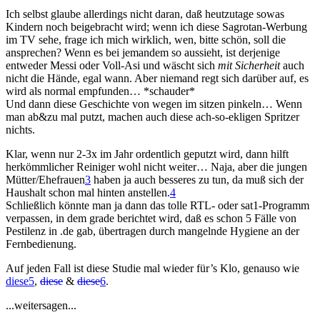
Ich selbst glaube allerdings nicht daran, daß heutzutage sowas
Kindern noch beigebracht wird; wenn ich diese Sagrotan-Werbung
im TV sehe, frage ich mich wirklich, wen, bitte schön, soll die
ansprechen? Wenn es bei jemandem so aussieht, ist derjenige
entweder Messi oder Voll-Asi und wäscht sich
mit Sicherheit
auch
nicht die Hände, egal wann. Aber niemand regt sich darüber auf, es
wird als normal empfunden… *schauder*
Und dann diese Geschichte von wegen im sitzen pinkeln… Wenn
man ab&zu mal putzt, machen auch diese ach-so-ekligen Spritzer
nichts.
Klar, wenn nur 2-3x im Jahr ordentlich geputzt wird, dann hilft
herkömmlicher Reiniger wohl nicht weiter… Naja, aber die jungen
Mütter/Ehefrauen
3
haben ja auch besseres zu tun, da muß sich der
Haushalt schon mal hinten anstellen.
4
Schließlich könnte man ja dann das tolle RTL- oder sat1-Programm
verpassen, in dem grade berichtet wird, daß es schon 5 Fälle von
Pestilenz in .de gab, übertragen durch mangelnde Hygiene an der
Fernbedienung.
Auf jeden Fall ist diese Studie mal wieder für’s Klo, genauso wie
diese
5
,
diese
&
diese
6
.
...weitersagen...