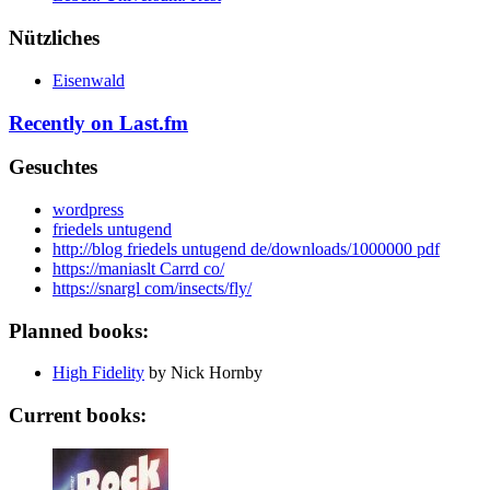
Nützliches
Eisenwald
Recently on Last.fm
Gesuchtes
wordpress
friedels untugend
http://blog friedels untugend de/downloads/1000000 pdf
https://maniaslt Carrd co/
https://snargl com/insects/fly/
Planned books:
High Fidelity
by Nick Hornby
Current books: