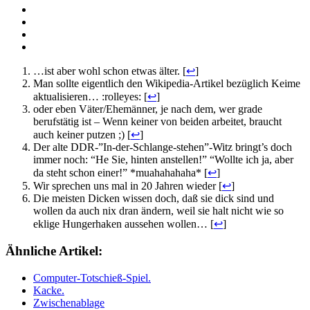
…ist aber wohl schon etwas älter. [
↩
]
Man sollte eigentlich den Wikipedia-Artikel bezüglich Keime
aktualisieren… :rolleyes: [
↩
]
oder eben Väter/Ehemänner, je nach dem, wer grade
berufstätig ist – Wenn keiner von beiden arbeitet, braucht
auch keiner putzen ;) [
↩
]
Der alte DDR-”In-der-Schlange-stehen”-Witz bringt’s doch
immer noch: “He Sie, hinten anstellen!” “Wollte ich ja, aber
da steht schon einer!” *muahahahaha* [
↩
]
Wir sprechen uns mal in 20 Jahren wieder [
↩
]
Die meisten Dicken wissen doch, daß sie dick sind und
wollen da auch nix dran ändern, weil sie halt nicht wie so
eklige Hungerhaken aussehen wollen… [
↩
]
Ähnliche Artikel:
Computer-Totschieß-Spiel.
Kacke.
Zwischenablage