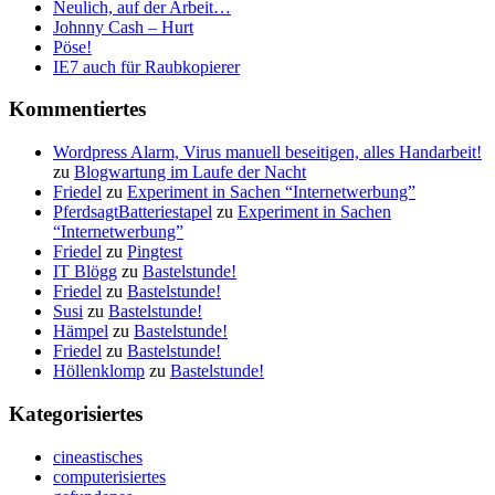
Neulich, auf der Arbeit…
Johnny Cash – Hurt
Pöse!
IE7 auch für Raubkopierer
Kommentiertes
Wordpress Alarm, Virus manuell beseitigen, alles Handarbeit!
zu
Blogwartung im Laufe der Nacht
Friedel
zu
Experiment in Sachen “Internetwerbung”
PferdsagtBatteriestapel
zu
Experiment in Sachen
“Internetwerbung”
Friedel
zu
Pingtest
IT Blögg
zu
Bastelstunde!
Friedel
zu
Bastelstunde!
Susi
zu
Bastelstunde!
Hämpel
zu
Bastelstunde!
Friedel
zu
Bastelstunde!
Höllenklomp
zu
Bastelstunde!
Kategorisiertes
cineastisches
computerisiertes