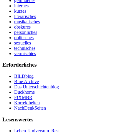
gefundenes
internes
kurzes
literarisches
musikalisches
obskures
persönliches
politisches
sexuelles
technisches
vermischtes
Erforderliches
BILDblog
Blue Archive
Das Unterschichtenblog
Duckhome
F!XMBR
Korrektheiten
NachDenkSeiten
Lesenswertes
Leben. Universum. Rest