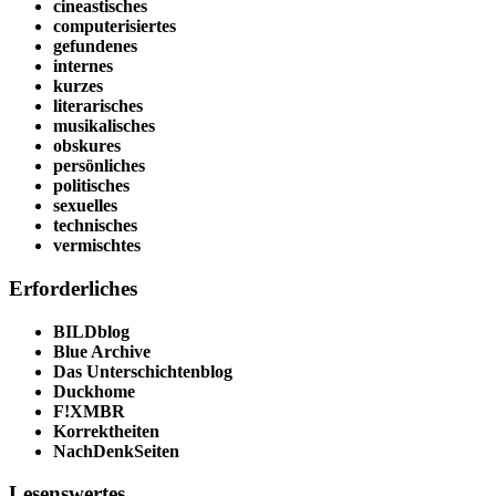
cineastisches
computerisiertes
gefundenes
internes
kurzes
literarisches
musikalisches
obskures
persönliches
politisches
sexuelles
technisches
vermischtes
Erforderliches
BILDblog
Blue Archive
Das Unterschichtenblog
Duckhome
F!XMBR
Korrektheiten
NachDenkSeiten
Lesenswertes