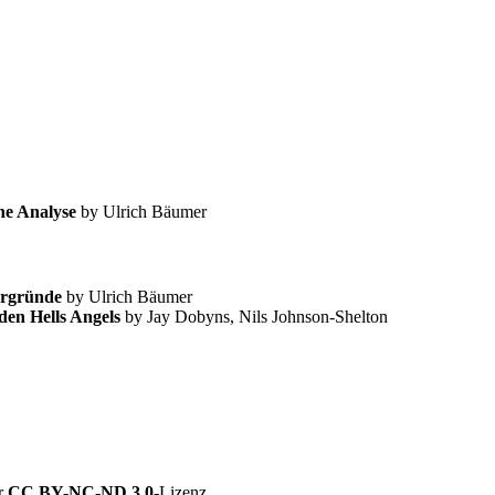
he Analyse
by Ulrich Bäumer
ergründe
by Ulrich Bäumer
den Hells Angels
by Jay Dobyns, Nils Johnson-Shelton
er
CC BY-NC-ND 3.0
-Lizenz.