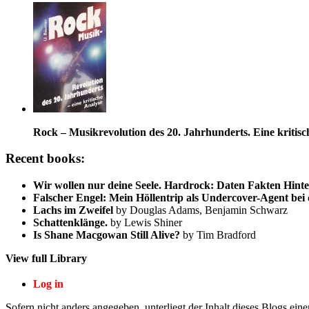
Rock – Musikrevolution des 20. Jahrhunderts. Eine kritisc
Recent books:
Wir wollen nur deine Seele. Hardrock: Daten Fakten Hint
Falscher Engel: Mein Höllentrip als Undercover-Agent bei 
Lachs im Zweifel
by Douglas Adams, Benjamin Schwarz
Schattenklänge.
by Lewis Shiner
Is Shane Macgowan Still Alive?
by Tim Bradford
View full Library
Log in
Sofern nicht anders angegeben, unterliegt der Inhalt dieses Blogs ein