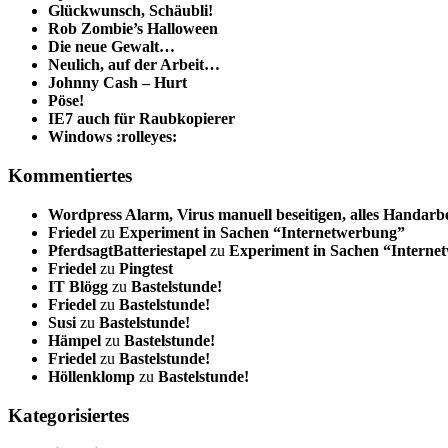
Glückwunsch, Schäubli!
Rob Zombie’s Halloween
Die neue Gewalt…
Neulich, auf der Arbeit…
Johnny Cash – Hurt
Pöse!
IE7 auch für Raubkopierer
Windows :rolleyes:
Kommentiertes
Wordpress Alarm, Virus manuell beseitigen, alles Handarbe
Friedel
zu
Experiment in Sachen “Internetwerbung”
PferdsagtBatteriestapel
zu
Experiment in Sachen “Interne
Friedel
zu
Pingtest
IT Blögg
zu
Bastelstunde!
Friedel
zu
Bastelstunde!
Susi
zu
Bastelstunde!
Hämpel
zu
Bastelstunde!
Friedel
zu
Bastelstunde!
Höllenklomp
zu
Bastelstunde!
Kategorisiertes