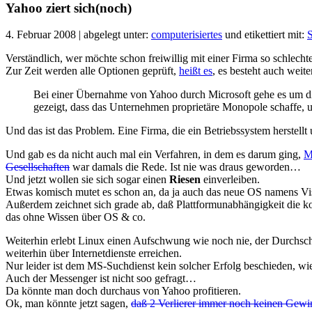
Yahoo ziert sich(noch)
4. Februar 2008 | abgelegt unter:
computerisiertes
und etikettiert mit:
Verständlich, wer möchte schon freiwillig mit einer Firma so schle
Zur Zeit werden alle Optionen geprüft,
heißt es
, es besteht auch wei
Bei einer Übernahme von Yahoo durch Microsoft gehe es um die 
gezeigt, dass das Unternehmen proprietäre Monopole schaffe, u
Und das ist das Problem. Eine Firma, die ein Betriebssystem herstellt 
Und gab es da nicht auch mal ein Verfahren, in dem es darum ging,
M
Gesellschaften
war damals die Rede. Ist nie was draus geworden…
Und jetzt wollen sie sich sogar einen
Riesen
einverleiben.
Etwas komisch mutet es schon an, da ja auch das neue OS namens Vi
Außerdem zeichnet sich grade ab, daß Plattformunabhängigkeit die
das ohne Wissen über OS & co.
Weiterhin erlebt Linux einen Aufschwung wie noch nie, der Durchschn
weiterhin über Internetdienste erreichen.
Nur leider ist dem MS-Suchdienst kein solcher Erfolg beschieden, w
Auch der Messenger ist nicht soo gefragt…
Da könnte man doch durchaus von Yahoo profitieren.
Ok, man könnte jetzt sagen,
daß 2 Verlierer immer noch keinen Gewi