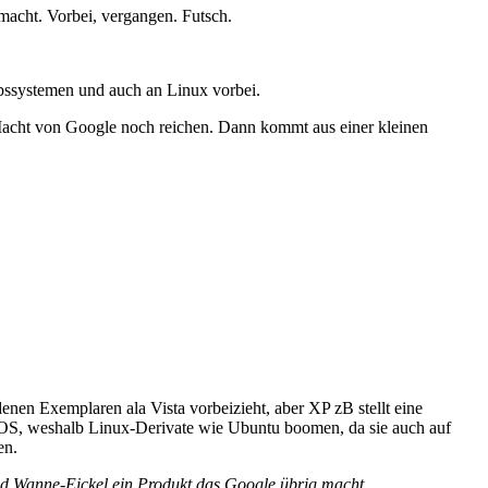
macht. Vorbei, vergangen. Futsch.
iebssystemen und auch an Linux vorbei.
 Macht von Google noch reichen. Dann kommt aus einer kleinen
en Exemplaren ala Vista vorbeizieht, aber XP zB stellt eine
OS, weshalb Linux-Derivate wie Ubuntu boomen, da sie auch auf
en.
nd Wanne-Eickel ein Produkt das Google übrig macht.