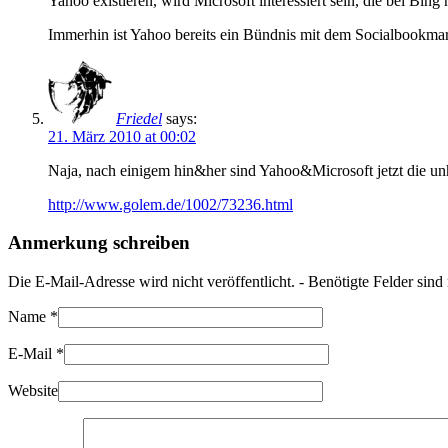
Yahoo existieren, wird Microsoft interessiert sein, die bei B
Immerhin ist Yahoo bereits ein Bündnis mit dem Socialbookmark
Friedel
says:
21. März 2010 at 00:02
Naja, nach einigem hin&her sind Yahoo&Microsoft jetzt die un
http://www.golem.de/1002/73236.html
Anmerkung schreiben
Die E-Mail-Adresse wird nicht veröffentlicht. - Benötigte Felder sin
Name
*
E-Mail
*
Website