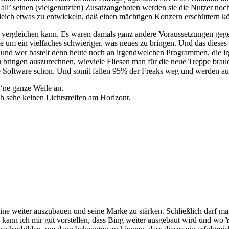
all’ seinen (vielgenutzten) Zusatzangeboten werden sie die Nutzer noc
leich etwas zu entwickeln, daß einen mächtigen Konzern erschüttern k
o vergleichen kann. Es waren damals ganz andere Voraussetzungen gege
eute um ein vielfaches schwieriger, was neues zu bringen. Und das dies
eit, und wer bastelt denn heute noch an irgendwelchen Programmen, die 
 bringen auszurechnen, wieviele Fliesen man für die neue Treppe brau
e Software schon. Und somit fallen 95% der Freaks weg und werden au
ne ganze Weile an.
ch sehe keinen Lichtstreifen am Horizont.
ne weiter auszubauen und seine Marke zu stärken. Schließlich darf ma
 kann ich mir gut vorstellen, dass Bing weiter ausgebaut wird und wo