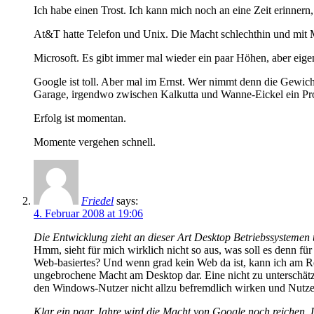
Ich habe einen Trost. Ich kann mich noch an eine Zeit erinner
At&T hatte Telefon und Unix. Die Macht schlechthin und mit M
Microsoft. Es gibt immer mal wieder ein paar Höhen, aber eigen
Google ist toll. Aber mal im Ernst. Wer nimmt denn die Gewic
Garage, irgendwo zwischen Kalkutta und Wanne-Eickel ein Pr
Erfolg ist momentan.
Momente vergehen schnell.
Friedel
says:
4. Februar 2008 at 19:06
Die Entwicklung zieht an dieser Art Desktop Betriebssystemen
Hmm, sieht für mich wirklich nicht so aus, was soll es denn fü
Web-basiertes? Und wenn grad kein Web da ist, kann ich am Re
ungebrochene Macht am Desktop dar. Eine nicht zu unterschä
den Windows-Nutzer nicht allzu befremdlich wirken und Nutzer
Klar ein paar Jahre wird die Macht von Google noch reichen.