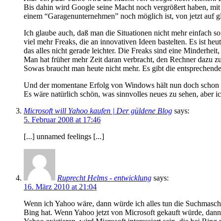
Bis dahin wird Google seine Macht noch vergrößert haben, mit 
einem “Garagenunternehmen” noch möglich ist, von jetzt auf g
Ich glaube auch, daß man die Situationen nicht mehr einfach s
viel mehr Freaks, die an innovativen Ideen bastelten. Es ist h
das alles nicht gerade leichter. Die Freaks sind eine Minderh
Man hat früher mehr Zeit daran verbracht, den Rechner dazu zu
Sowas braucht man heute nicht mehr. Es gibt die entsprechend
Und der momentane Erfolg von Windows hält nun doch schon ‘
Es wäre natürlich schön, was sinnvolles neues zu sehen, aber i
Microsoft will Yahoo kaufen | Der güldene Blog
says:
5. Februar 2008 at 17:46
[...] unnamed feelings [...]
Ruprecht Helms - entwicklung
says:
16. März 2010 at 21:04
Wenn ich Yahoo wäre, dann würde ich alles tun die Suchmaschi
Bing hat. Wenn Yahoo jetzt von Microsoft gekauft würde, dann