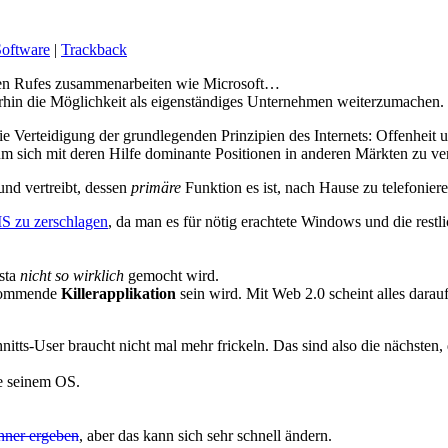
Software
|
Trackback
chten Rufes zusammenarbeiten wie Microsoft…
terhin die Möglichkeit als eigenständiges Unternehmen weiterzumachen.
Verteidigung der grundlegenden Prinzipien des Internets: Offenheit u
m sich mit deren Hilfe dominante Positionen in anderen Märkten zu ve
und vertreibt, dessen
primäre
Funktion es ist, nach Hause zu telefoniere
S zu zerschlagen
, da man es für nötig erachtete Windows und die rest
sta
nicht so wirklich
gemocht wird.
 kommende
Killerapplikation
sein wird. Mit Web 2.0 scheint alles dara
itts-User braucht nicht mal mehr frickeln. Das sind also die nächste
ie seinem OS.
nner ergeben
, aber das kann sich sehr schnell ändern.