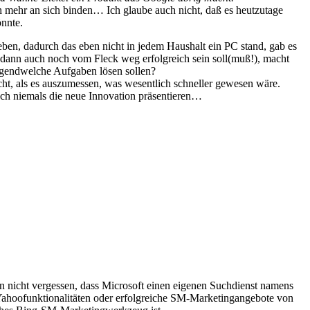
h mehr an sich binden… Ich glaube auch nicht, daß es heutzutage
önnte.
ben, dadurch das eben nicht in jedem Haushalt ein PC stand, gab es
es dann auch noch vom Fleck weg erfolgreich sein soll(muß!), macht
irgendwelche Aufgaben lösen sollen?
cht, als es auszumessen, was wesentlich schneller gewesen wäre.
ch niemals die neue Innovation präsentieren…
n nicht vergessen, dass Microsoft einen eigenen Suchdienst namens
 Yahoofunktionalitäten oder erfolgreiche SM-Marketingangebote von