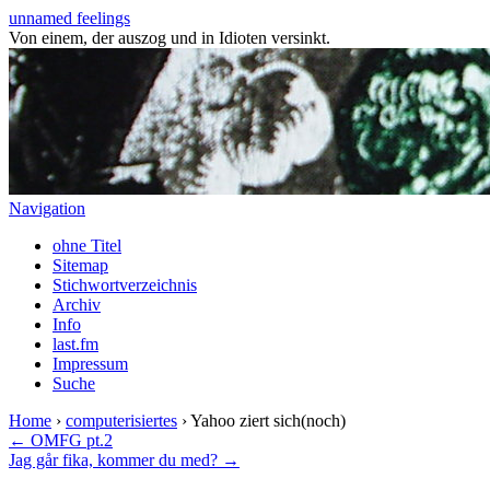
unnamed feelings
Von einem, der auszog und in Idioten versinkt.
Navigation
ohne Titel
Sitemap
Stichwortverzeichnis
Archiv
Info
last.fm
Impressum
Suche
Home
›
computerisiertes
› Yahoo ziert sich(noch)
← OMFG pt.2
Jag går fika, kommer du med? →