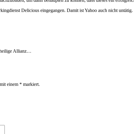
ing nachzubilden, um dann behaupten zu können, dass dieses ein erfolgr
ingdienst Delicious eingegangen. Damit ist Yahoo auch nicht untätig.
heilige Allianz…
d mit einem
*
markiert.