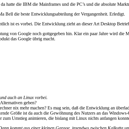
n, da hatte die IBM die Mainframes und die PC’s und die absolute Markt
a Bell die beste Entwicklungsabteilung der Vergangenheit. Erledigt.
tlich ist es vorbei. Die Entwicklung zieht an dieser Art Desktop Betr
htung von Google noch gottgegeben hin. Klar ein paar Jahre wird die
odukt das Google übrig macht.
 und auch an Linux vorbei.
r Alternativen geben?
chner nix mehr machen? Es mag sein, daß die Entwicklung an überladen
tzende Größe ist da auch die Gewöhnung des Nutzers an das Windows-
 zum Umstieg animieren, die bislang mit Linux nichts anfangen konnt
 Dann kommt aus einer kleinen Garage, irgendwo zwischen Kalkutta u