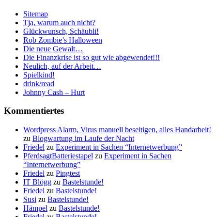
Sitemap
Tja, warum auch nicht?
Glückwunsch, Schäubli!
Rob Zombie’s Halloween
Die neue Gewalt…
Die Finanzkrise ist so gut wie abgewendet!!!
Neulich, auf der Arbeit…
Spielkind!
drink/read
Johnny Cash – Hurt
Kommentiertes
Wordpress Alarm, Virus manuell beseitigen, alles Handarbeit!
zu
Blogwartung im Laufe der Nacht
Friedel
zu
Experiment in Sachen “Internetwerbung”
PferdsagtBatteriestapel
zu
Experiment in Sachen
“Internetwerbung”
Friedel
zu
Pingtest
IT Blögg
zu
Bastelstunde!
Friedel
zu
Bastelstunde!
Susi
zu
Bastelstunde!
Hämpel
zu
Bastelstunde!
Friedel
zu
Bastelstunde!