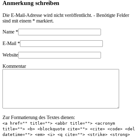
Anmerkung schreiben
Die E-Mail-Adresse wird nicht veröffentlicht. - Benötigte Felder
sind mit einem
*
markiert.
Name
*
E-Mail
*
Website
Kommentar
Zur Formatierung des Textes dienen:
<a href="" title=""> <abbr title=""> <acronym
title=""> <b> <blockquote cite=""> <cite> <code> <del
datetime=""> <em> <i> <q cite=""> <strike> <strong>