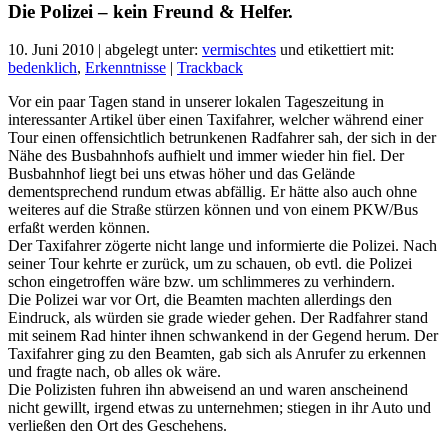
Die Polizei – kein Freund & Helfer.
10. Juni 2010 | abgelegt unter:
vermischtes
und etikettiert mit:
bedenklich
,
Erkenntnisse
|
Trackback
Vor ein paar Tagen stand in unserer lokalen Tageszeitung in
interessanter Artikel über einen Taxifahrer, welcher während einer
Tour einen offensichtlich betrunkenen Radfahrer sah, der sich in der
Nähe des Busbahnhofs aufhielt und immer wieder hin fiel. Der
Busbahnhof liegt bei uns etwas höher und das Gelände
dementsprechend rundum etwas abfällig. Er hätte also auch ohne
weiteres auf die Straße stürzen können und von einem PKW/Bus
erfaßt werden können.
Der Taxifahrer zögerte nicht lange und informierte die Polizei. Nach
seiner Tour kehrte er zurück, um zu schauen, ob evtl. die Polizei
schon eingetroffen wäre bzw. um schlimmeres zu verhindern.
Die Polizei war vor Ort, die Beamten machten allerdings den
Eindruck, als würden sie grade wieder gehen. Der Radfahrer stand
mit seinem Rad hinter ihnen schwankend in der Gegend herum. Der
Taxifahrer ging zu den Beamten, gab sich als Anrufer zu erkennen
und fragte nach, ob alles ok wäre.
Die Polizisten fuhren ihn abweisend an und waren anscheinend
nicht gewillt, irgend etwas zu unternehmen; stiegen in ihr Auto und
verließen den Ort des Geschehens.