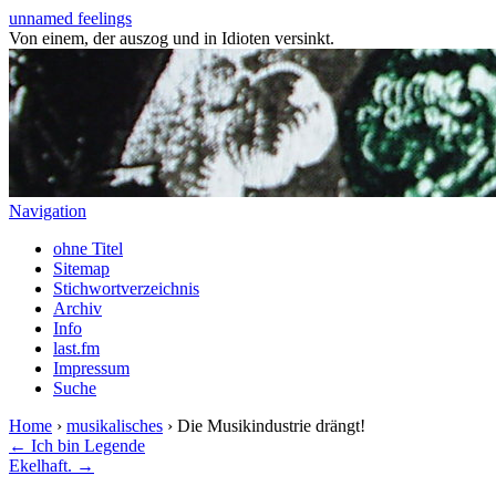
unnamed feelings
Von einem, der auszog und in Idioten versinkt.
Navigation
ohne Titel
Sitemap
Stichwortverzeichnis
Archiv
Info
last.fm
Impressum
Suche
Home
›
musikalisches
› Die Musikindustrie drängt!
← Ich bin Legende
Ekelhaft. →