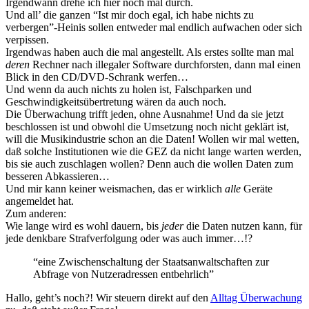
Irgendwann drehe ich hier noch mal durch.
Und all’ die ganzen “Ist mir doch egal, ich habe nichts zu
verbergen”-Heinis sollen entweder mal endlich aufwachen oder sich
verpissen.
Irgendwas haben auch die mal angestellt. Als erstes sollte man mal
deren
Rechner nach illegaler Software durchforsten, dann mal einen
Blick in den CD/DVD-Schrank werfen…
Und wenn da auch nichts zu holen ist, Falschparken und
Geschwindigkeitsübertretung wären da auch noch.
Die Überwachung trifft jeden, ohne Ausnahme! Und da sie jetzt
beschlossen ist und obwohl die Umsetzung noch nicht geklärt ist,
will die Musikindustrie schon an die Daten! Wollen wir mal wetten,
daß solche Institutionen wie die GEZ da nicht lange warten werden,
bis sie auch zuschlagen wollen? Denn auch die wollen Daten zum
besseren Abkassieren…
Und mir kann keiner weismachen, das er wirklich
alle
Geräte
angemeldet hat.
Zum anderen:
Wie lange wird es wohl dauern, bis
jeder
die Daten nutzen kann, für
jede denkbare Strafverfolgung oder was auch immer…!?
“eine Zwischenschaltung der Staatsanwaltschaften zur
Abfrage von Nutzeradressen entbehrlich”
Hallo, geht’s noch?! Wir steuern direkt auf den
Alltag Überwachung