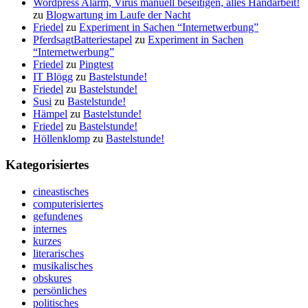
Wordpress Alarm, Virus manuell beseitigen, alles Handarbeit!
zu
Blogwartung im Laufe der Nacht
Friedel
zu
Experiment in Sachen “Internetwerbung”
PferdsagtBatteriestapel
zu
Experiment in Sachen
“Internetwerbung”
Friedel
zu
Pingtest
IT Blögg
zu
Bastelstunde!
Friedel
zu
Bastelstunde!
Susi
zu
Bastelstunde!
Hämpel
zu
Bastelstunde!
Friedel
zu
Bastelstunde!
Höllenklomp
zu
Bastelstunde!
Kategorisiertes
cineastisches
computerisiertes
gefundenes
internes
kurzes
literarisches
musikalisches
obskures
persönliches
politisches