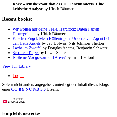
Rock – Musikrevolution des 20. Jahrhunderts. Eine
kritische Analyse
by Ulrich Bäumer
Recent books:
Wir wollen nur deine Seele. Hardrock: Daten Fakten
Hintergründe
by Ulrich Bäumer
Falscher Engel: Mein Höllentrip als Undercover-Agent bei
den Hells Angels
by Jay Dobyns, Nils Johnson-Shelton
Lachs im Zweifel
by Douglas Adams, Benjamin Schwarz
Schattenklänge.
by Lewis Shiner
Is Shane Macgowan Still Alive?
by Tim Bradford
View full Library
Log in
Sofern nicht anders angegeben, unterliegt der Inhalt dieses Blogs
einer
CC BY-NC-ND 3.0
-Lizenz.
Empfehlenswertes