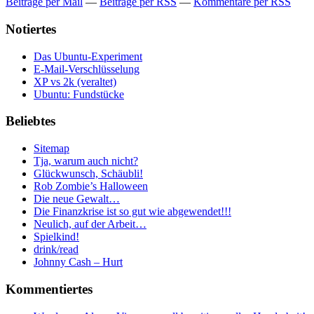
Beiträge per Mail
—
Beiträge per RSS
—
Kommentare per RSS
Notiertes
Das Ubuntu-Experiment
E-Mail-Verschlüsselung
XP vs 2k (veraltet)
Ubuntu: Fundstücke
Beliebtes
Sitemap
Tja, warum auch nicht?
Glückwunsch, Schäubli!
Rob Zombie’s Halloween
Die neue Gewalt…
Die Finanzkrise ist so gut wie abgewendet!!!
Neulich, auf der Arbeit…
Spielkind!
drink/read
Johnny Cash – Hurt
Kommentiertes