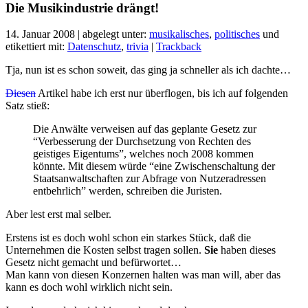
Die Musikindustrie drängt!
14. Januar 2008 | abgelegt unter:
musikalisches
,
politisches
und
etikettiert mit:
Datenschutz
,
trivia
|
Trackback
Tja, nun ist es schon soweit, das ging ja schneller als ich dachte…
Diesen
Artikel habe ich erst nur überflogen, bis ich auf folgenden
Satz stieß:
Die Anwälte verweisen auf das geplante Gesetz zur
“Verbesserung der Durchsetzung von Rechten des
geistiges Eigentums”, welches noch 2008 kommen
könnte. Mit diesem würde “eine Zwischenschaltung der
Staatsanwaltschaften zur Abfrage von Nutzeradressen
entbehrlich” werden, schreiben die Juristen.
Aber lest erst mal selber.
Erstens ist es doch wohl schon ein starkes Stück, daß die
Unternehmen die Kosten selbst tragen sollen.
Sie
haben dieses
Gesetz nicht gemacht und befürwortet…
Man kann von diesen Konzernen halten was man will, aber das
kann es doch wohl wirklich nicht sein.