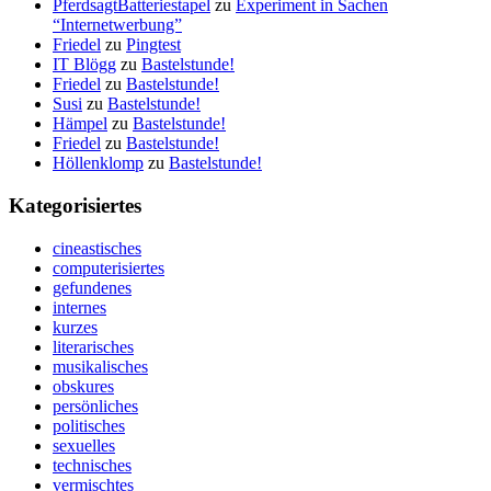
PferdsagtBatteriestapel
zu
Experiment in Sachen
“Internetwerbung”
Friedel
zu
Pingtest
IT Blögg
zu
Bastelstunde!
Friedel
zu
Bastelstunde!
Susi
zu
Bastelstunde!
Hämpel
zu
Bastelstunde!
Friedel
zu
Bastelstunde!
Höllenklomp
zu
Bastelstunde!
Kategorisiertes
cineastisches
computerisiertes
gefundenes
internes
kurzes
literarisches
musikalisches
obskures
persönliches
politisches
sexuelles
technisches
vermischtes