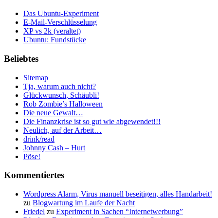
Das Ubuntu-Experiment
E-Mail-Verschlüsselung
XP vs 2k (veraltet)
Ubuntu: Fundstücke
Beliebtes
Sitemap
Tja, warum auch nicht?
Glückwunsch, Schäubli!
Rob Zombie’s Halloween
Die neue Gewalt…
Die Finanzkrise ist so gut wie abgewendet!!!
Neulich, auf der Arbeit…
drink/read
Johnny Cash – Hurt
Pöse!
Kommentiertes
Wordpress Alarm, Virus manuell beseitigen, alles Handarbeit!
zu
Blogwartung im Laufe der Nacht
Friedel
zu
Experiment in Sachen “Internetwerbung”