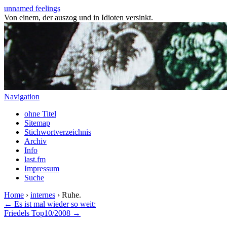
unnamed feelings
Von einem, der auszog und in Idioten versinkt.
Navigation
ohne Titel
Sitemap
Stichwortverzeichnis
Archiv
Info
last.fm
Impressum
Suche
Home
›
internes
› Ruhe.
← Es ist mal wieder so weit:
Friedels Top10/2008 →