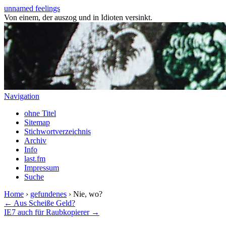
unnamed feelings
Von einem, der auszog und in Idioten versinkt.
Navigation
ohne Titel
Sitemap
Stichwortverzeichnis
Archiv
Info
last.fm
Impressum
Suche
Home
›
gefundenes
› Nie, wo?
← Aus Scheiße Geld?
IE7 auch für Raubkopierer →