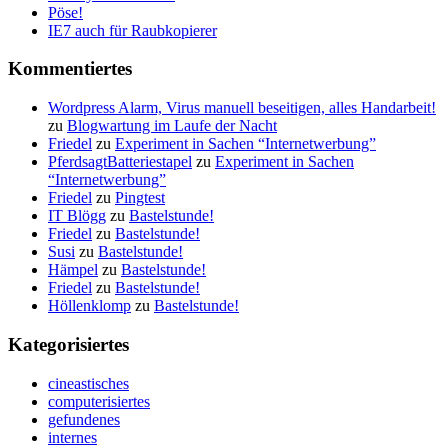
Pöse!
IE7 auch für Raubkopierer
Kommentiertes
Wordpress Alarm, Virus manuell beseitigen, alles Handarbeit!
zu
Blogwartung im Laufe der Nacht
Friedel
zu
Experiment in Sachen “Internetwerbung”
PferdsagtBatteriestapel
zu
Experiment in Sachen
“Internetwerbung”
Friedel
zu
Pingtest
IT Blögg
zu
Bastelstunde!
Friedel
zu
Bastelstunde!
Susi
zu
Bastelstunde!
Hämpel
zu
Bastelstunde!
Friedel
zu
Bastelstunde!
Höllenklomp
zu
Bastelstunde!
Kategorisiertes
cineastisches
computerisiertes
gefundenes
internes