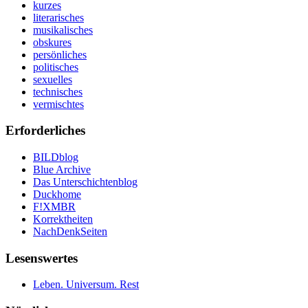
kurzes
literarisches
musikalisches
obskures
persönliches
politisches
sexuelles
technisches
vermischtes
Erforderliches
BILDblog
Blue Archive
Das Unterschichtenblog
Duckhome
F!XMBR
Korrektheiten
NachDenkSeiten
Lesenswertes
Leben. Universum. Rest