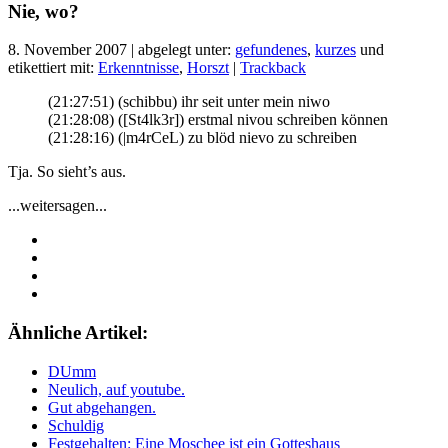
Nie, wo?
8. November 2007 | abgelegt unter:
gefundenes
,
kurzes
und
etikettiert mit:
Erkenntnisse
,
Horszt
|
Trackback
(21:27:51) (schibbu) ihr seit unter mein niwo
(21:28:08) ([St4lk3r]) erstmal nivou schreiben können
(21:28:16) (|m4rCeL) zu blöd nievo zu schreiben
Tja. So sieht’s aus.
...weitersagen...
Ähnliche Artikel:
DUmm
Neulich, auf youtube.
Gut abgehangen.
Schuldig
Festgehalten: Eine Moschee ist ein Gotteshaus