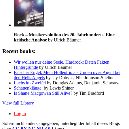
Rock – Musikrevolution des 20. Jahrhunderts. Eine
kritische Analyse
by Ulrich Bäumer
Recent books:
Wir wollen nur deine Seele. Hardrock: Daten Fakten
Hintergründe
by Ulrich Bäumer
Falscher Engel: Mein Höllentrip als Undercover-Agent bei
den Hells Angels
by Jay Dobyns, Nils Johnson-Shelton
Lachs im Zweifel
by Douglas Adams, Benjamin Schwarz
Schattenklänge.
by Lewis Shiner
Is Shane Macgowan Still Alive?
by Tim Bradford
View full Library
Log in
Sofern nicht anders angegeben, unterliegt der Inhalt dieses Blogs
einer
CC BY-NC-ND 3.0
-Lizenz.