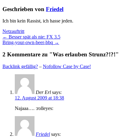
Geschrieben von
Friedel
Ich bin kein Rassist, ich hasse jeden.
Netzauftritt
← Besser spät als nie: FX 3.5
Bring-your-own-beer-bbq →
2 Kommentare zu "Was erlauben Strunz?!?!"
Backlink gefällig?
–
Nofollow Case by Case!
Der Erl
says:
12. August 2009 at 18:38
Najaaa…. :rolleyes:
Friedel
says: