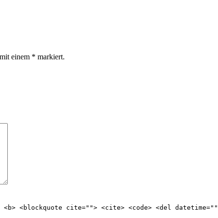
d mit einem
*
markiert.
> <b> <blockquote cite=""> <cite> <code> <del datetime=""