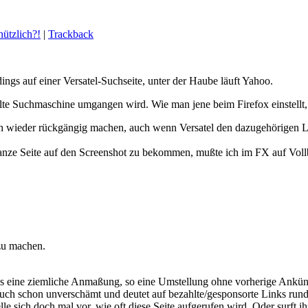
nützlich?!
|
Trackback
ings auf einer Versatel-Suchseite, unter der Haube läuft Yahoo.
stellte Suchmaschine umgangen wird. Wie man jene beim Firefox einstel
 sich wieder rückgängig machen, auch wenn Versatel den dazugehörigen 
 ganze Seite auf den Screenshot zu bekommen, mußte ich im FX auf Vollb
zu machen.
h es eine ziemliche Anmaßung, so eine Umstellung ohne vorherige Ank
h auch schon unverschämt und deutet auf bezahlte/gesponsorte Links run
le sich doch mal vor, wie oft diese Seite aufgerufen wird. Oder surft i