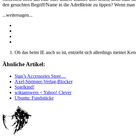
den gesuchten Begriff/Name in die Adreßleiste zu tippen? Wenn man
...weitersagen...
Ob das beim IE auch so ist, entzieht sich allerdings meiner Kenn
Ähnliche Artikel:
Stan’s Accessories Store…
Axel-Springer-Verlag-Blocker
Spielkind!
wikianswers < Yahoo! Clever
Ubuntu: Fundstücke