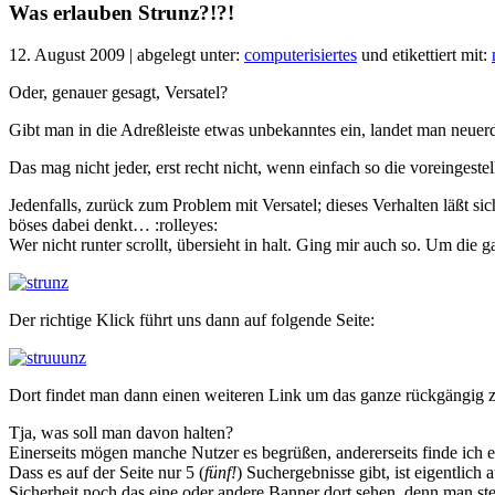
Was erlauben Strunz?!?!
12. August 2009 | abgelegt unter:
computerisiertes
und etikettiert mit:
Oder, genauer gesagt, Versatel?
Gibt man in die Adreßleiste etwas unbekanntes ein, landet man neuerd
Das mag nicht jeder, erst recht nicht, wenn einfach so die voreinge
Jedenfalls, zurück zum Problem mit Versatel; dieses Verhalten läßt
böses dabei denkt… :rolleyes:
Wer nicht runter scrollt, übersieht in halt. Ging mir auch so. Um die
Der richtige Klick führt uns dann auf folgende Seite:
Dort findet man dann einen weiteren Link um das ganze rückgängig 
Tja, was soll man davon halten?
Einerseits mögen manche Nutzer es begrüßen, andererseits finde ic
Dass es auf der Seite nur 5 (
fünf!
) Suchergebnisse gibt, ist eigentlic
Sicherheit noch das eine oder andere Banner dort sehen, denn man stel