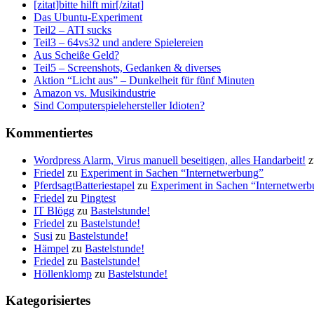
[zitat]bitte hilft mir[/zitat]
Das Ubuntu-Experiment
Teil2 – ATI sucks
Teil3 – 64vs32 und andere Spielereien
Aus Scheiße Geld?
Teil5 – Screenshots, Gedanken & diverses
Aktion “Licht aus” – Dunkelheit für fünf Minuten
Amazon vs. Musikindustrie
Sind Computerspielehersteller Idioten?
Kommentiertes
Wordpress Alarm, Virus manuell beseitigen, alles Handarbeit!
z
Friedel
zu
Experiment in Sachen “Internetwerbung”
PferdsagtBatteriestapel
zu
Experiment in Sachen “Internetwer
Friedel
zu
Pingtest
IT Blögg
zu
Bastelstunde!
Friedel
zu
Bastelstunde!
Susi
zu
Bastelstunde!
Hämpel
zu
Bastelstunde!
Friedel
zu
Bastelstunde!
Höllenklomp
zu
Bastelstunde!
Kategorisiertes