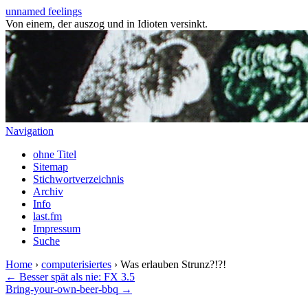
unnamed feelings
Von einem, der auszog und in Idioten versinkt.
Navigation
ohne Titel
Sitemap
Stichwortverzeichnis
Archiv
Info
last.fm
Impressum
Suche
Home
›
computerisiertes
› Was erlauben Strunz?!?!
← Besser spät als nie: FX 3.5
Bring-your-own-beer-bbq →