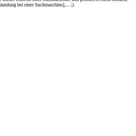
nlandung bei einer Suchmaschine
1
… ;)