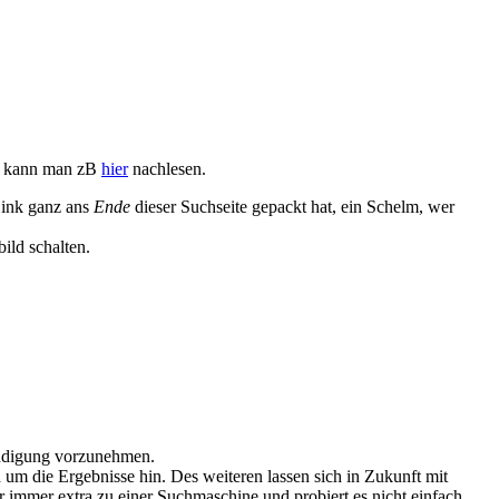
lt, kann man zB
hier
nachlesen.
Link ganz ans
Ende
dieser Suchseite gepackt hat, ein Schelm, wer
ild schalten.
ündigung vorzunehmen.
d um die Ergebnisse hin. Des weiteren lassen sich in Zukunft mit
hr immer extra zu einer Suchmaschine und probiert es nicht einfach,