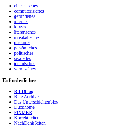
cineastisches
computerisiertes
gefundenes
internes
kurzes
literarisches
musikalisches
obskures
persönliches
politisches
sexuelles
technisches
vermischtes
Erforderliches
BILDblog
Blue Archive
Das Unterschichtenblog
Duckhome
F!XMBR
Korrektheiten
NachDenkSeiten