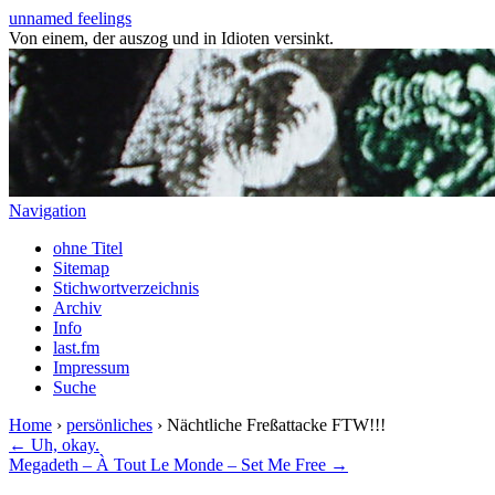
unnamed feelings
Von einem, der auszog und in Idioten versinkt.
Navigation
ohne Titel
Sitemap
Stichwortverzeichnis
Archiv
Info
last.fm
Impressum
Suche
Home
›
persönliches
› Nächtliche Freßattacke FTW!!!
← Uh, okay.
Megadeth – À Tout Le Monde – Set Me Free →