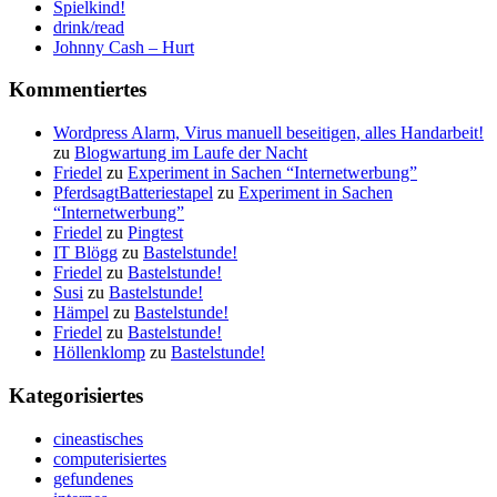
Spielkind!
drink/read
Johnny Cash – Hurt
Kommentiertes
Wordpress Alarm, Virus manuell beseitigen, alles Handarbeit!
zu
Blogwartung im Laufe der Nacht
Friedel
zu
Experiment in Sachen “Internetwerbung”
PferdsagtBatteriestapel
zu
Experiment in Sachen
“Internetwerbung”
Friedel
zu
Pingtest
IT Blögg
zu
Bastelstunde!
Friedel
zu
Bastelstunde!
Susi
zu
Bastelstunde!
Hämpel
zu
Bastelstunde!
Friedel
zu
Bastelstunde!
Höllenklomp
zu
Bastelstunde!
Kategorisiertes
cineastisches
computerisiertes
gefundenes