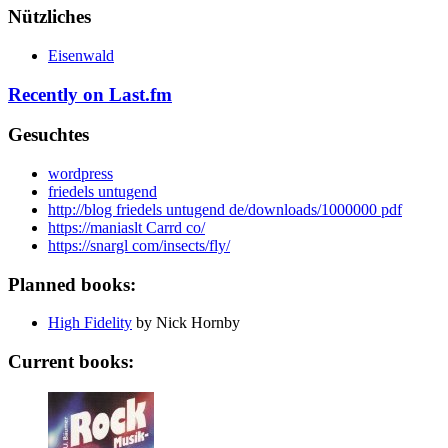
Nützliches
Eisenwald
Recently on Last.fm
Gesuchtes
wordpress
friedels untugend
http://blog friedels untugend de/downloads/1000000 pdf
https://maniaslt Carrd co/
https://snargl com/insects/fly/
Planned books:
High Fidelity
by Nick Hornby
Current books: