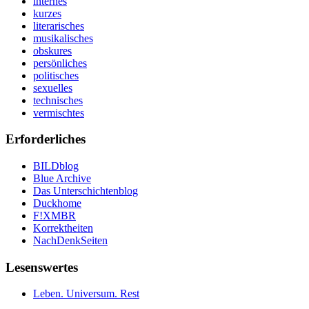
internes
kurzes
literarisches
musikalisches
obskures
persönliches
politisches
sexuelles
technisches
vermischtes
Erforderliches
BILDblog
Blue Archive
Das Unterschichtenblog
Duckhome
F!XMBR
Korrektheiten
NachDenkSeiten
Lesenswertes
Leben. Universum. Rest