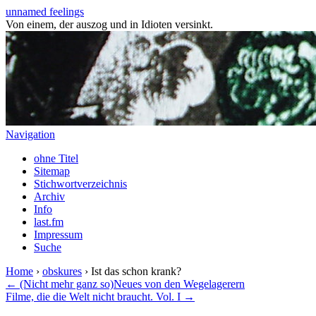
unnamed feelings
Von einem, der auszog und in Idioten versinkt.
Navigation
ohne Titel
Sitemap
Stichwortverzeichnis
Archiv
Info
last.fm
Impressum
Suche
Home
›
obskures
› Ist das schon krank?
← (Nicht mehr ganz so)Neues von den Wegelagerern
Filme, die die Welt nicht braucht. Vol. I →