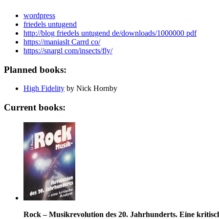
wordpress
friedels untugend
http://blog friedels untugend de/downloads/1000000 pdf
https://maniaslt Carrd co/
https://snargl com/insects/fly/
Planned books:
High Fidelity
by Nick Hornby
Current books:
Rock – Musikrevolution des 20. Jahrhunderts. Eine kritisc