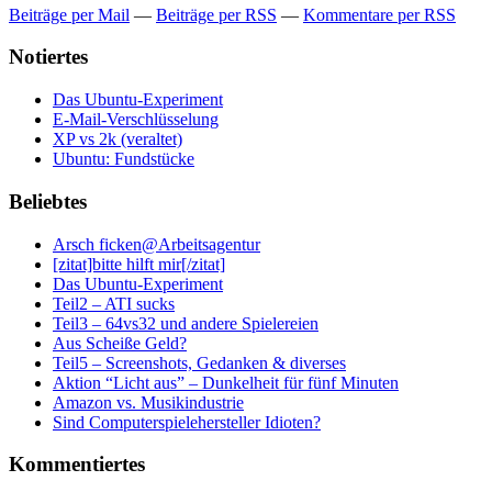
Beiträge per Mail
—
Beiträge per RSS
—
Kommentare per RSS
Notiertes
Das Ubuntu-Experiment
E-Mail-Verschlüsselung
XP vs 2k (veraltet)
Ubuntu: Fundstücke
Beliebtes
Arsch ficken@Arbeitsagentur
[zitat]bitte hilft mir[/zitat]
Das Ubuntu-Experiment
Teil2 – ATI sucks
Teil3 – 64vs32 und andere Spielereien
Aus Scheiße Geld?
Teil5 – Screenshots, Gedanken & diverses
Aktion “Licht aus” – Dunkelheit für fünf Minuten
Amazon vs. Musikindustrie
Sind Computerspielehersteller Idioten?
Kommentiertes