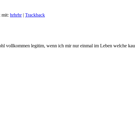
t mit:
hrhrhr
|
Trackback
ja wohl vollkommen legitim, wenn ich mir nur einmal im Leben welche ka