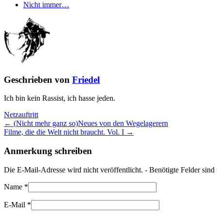
Nicht immer…
Geschrieben von
Friedel
Ich bin kein Rassist, ich hasse jeden.
Netzauftritt
← (Nicht mehr ganz so)Neues von den Wegelagerern
Filme, die die Welt nicht braucht. Vol. I →
Anmerkung schreiben
Die E-Mail-Adresse wird nicht veröffentlicht. - Benötigte Felder sin
Name
*
E-Mail
*