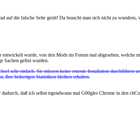
 auf die falsche Seite gerät! Da braucht man sich nicht zu wundern, 
er entwickelt wurde, von den Mods im Forum mal abgesehen, welche 
ige Sachen gefixt wurden.
chsel sehr einfach. Sie müssen keine erneute Installation durchführe
, Ihre bisherigen Statistiken bleiben erhalten.
ur dadurch, daß ich selbst irgendwann mal G00gles Chrome in den chCoun