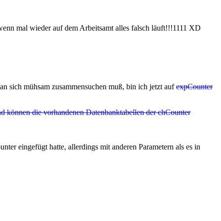
wenn mal wieder auf dem Arbeitsamt alles falsch läuft!!!1111 XD
man sich mühsam zusammensuchen muß, bin ich jetzt auf
expCounter
n und können die vorhandenen Datenbanktabellen der chCounter
ter eingefügt hatte, allerdings mit anderen Parametern als es in