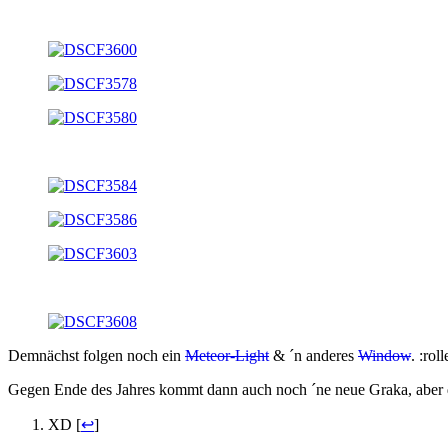
Demnächst folgen noch ein
Meteor-Light
& ´n anderes
Window
. :rol
Gegen Ende des Jahres kommt dann auch noch ´ne neue Graka, aber da
XD [
↩
]