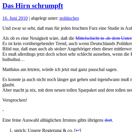
Das Hirn schrumpft
16. Juni 2010
| abgelegt unter:
politisches
Und zwar so sehr, daß man für jeden feuchten Furz eine Studie in Au
Als ob es eine Neuigkeit wäre, daß die
Mittelschicht in .de dem Unte
Es ist kein vorübergehender Trend, auch wenn Deutschlands Politiker
Blöd nur, daß man auch als
stolzer
Angehöriger eben dieser mittlerwe
Es muß allerdings jetzt doch schon sehr schlecht aussehen, wenn die
huihuihui…
Matthäus am letzten, würde ich jetzt mal ganz pauschal sagen.
Es konnte ja auch nicht noch länger gut gehen und irgendwann muß 
glaubt.
Aber macht ja nix, mit dem neuen tollen Sparpaket und dem tollen n
Versprochen!
-
Eine feine Auswahl alltäglichen Irrsinns gibts übrigens
dort
.
sprich: Unsere Regierung & co. [
↩
]