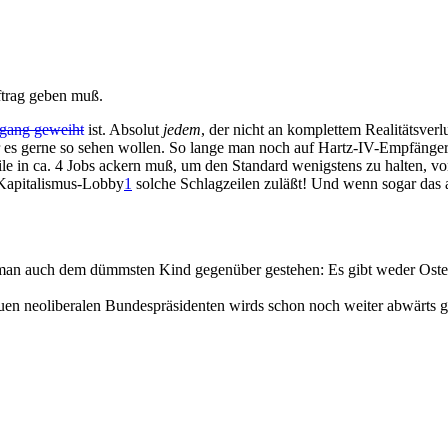
ftrag geben muß.
rgang geweiht
ist. Absolut
jedem
, der nicht an komplettem Realitätsverlust
 es gerne so sehen wollen. So lange man noch auf Hartz-IV-Empfänger t
ile in ca. 4 Jobs ackern muß, um den Standard wenigstens zu halten, 
 Kapitalismus-Lobby
1
solche Schlagzeilen zuläßt! Und wenn sogar das
man auch dem dümmsten Kind gegenüber gestehen: Es gibt weder Oster
euen neoliberalen Bundespräsidenten wirds schon noch weiter abwärts 