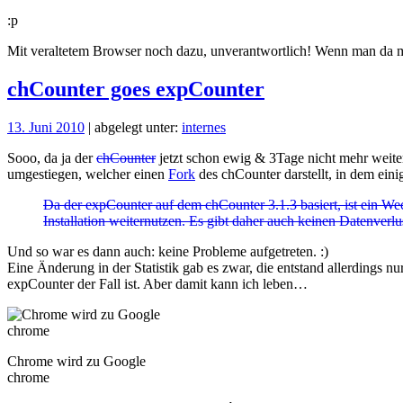
:p
Mit veraltetem Browser noch dazu, unverantwortlich! Wenn man da mal
chCounter goes expCounter
13. Juni 2010
| abgelegt unter:
internes
Sooo, da ja der
chCounter
jetzt schon ewig & 3Tage nicht mehr weit
umgestiegen, welcher einen
Fork
des chCounter darstellt, in dem ein
Da der expCounter auf dem chCounter 3.1.3 basiert, ist ein We
Installation weiternutzen. Es gibt daher auch keinen Datenverlust
Und so war es dann auch: keine Probleme aufgetreten. :)
Eine Änderung in der Statistik gab es zwar, die entstand allerdings n
expCounter der Fall ist. Aber damit kann ich leben…
Chrome wird zu Google
chrome