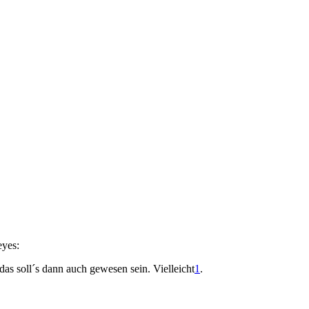
leyes:
s soll´s dann auch gewesen sein. Vielleicht
1
.