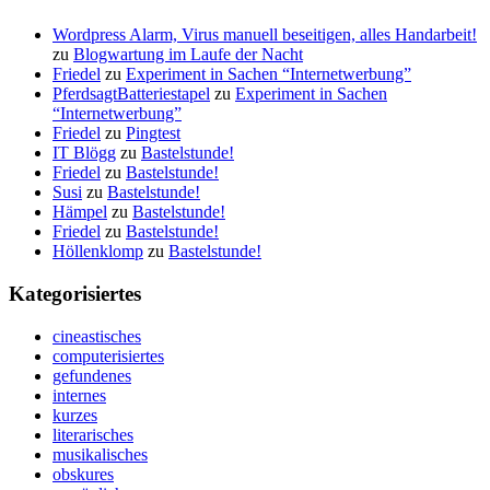
Wordpress Alarm, Virus manuell beseitigen, alles Handarbeit!
zu
Blogwartung im Laufe der Nacht
Friedel
zu
Experiment in Sachen “Internetwerbung”
PferdsagtBatteriestapel
zu
Experiment in Sachen
“Internetwerbung”
Friedel
zu
Pingtest
IT Blögg
zu
Bastelstunde!
Friedel
zu
Bastelstunde!
Susi
zu
Bastelstunde!
Hämpel
zu
Bastelstunde!
Friedel
zu
Bastelstunde!
Höllenklomp
zu
Bastelstunde!
Kategorisiertes
cineastisches
computerisiertes
gefundenes
internes
kurzes
literarisches
musikalisches
obskures