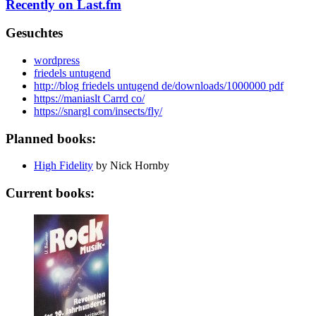
Recently on Last.fm
Gesuchtes
wordpress
friedels untugend
http://blog friedels untugend de/downloads/1000000 pdf
https://maniaslt Carrd co/
https://snargl com/insects/fly/
Planned books:
High Fidelity
by Nick Hornby
Current books: