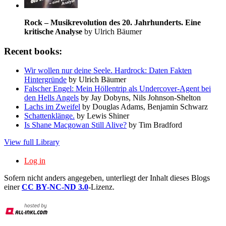
Rock – Musikrevolution des 20. Jahrhunderts. Eine
kritische Analyse
by Ulrich Bäumer
Recent books:
Wir wollen nur deine Seele. Hardrock: Daten Fakten
Hintergründe
by Ulrich Bäumer
Falscher Engel: Mein Höllentrip als Undercover-Agent bei
den Hells Angels
by Jay Dobyns, Nils Johnson-Shelton
Lachs im Zweifel
by Douglas Adams, Benjamin Schwarz
Schattenklänge.
by Lewis Shiner
Is Shane Macgowan Still Alive?
by Tim Bradford
View full Library
Log in
Sofern nicht anders angegeben, unterliegt der Inhalt dieses Blogs
einer
CC BY-NC-ND 3.0
-Lizenz.