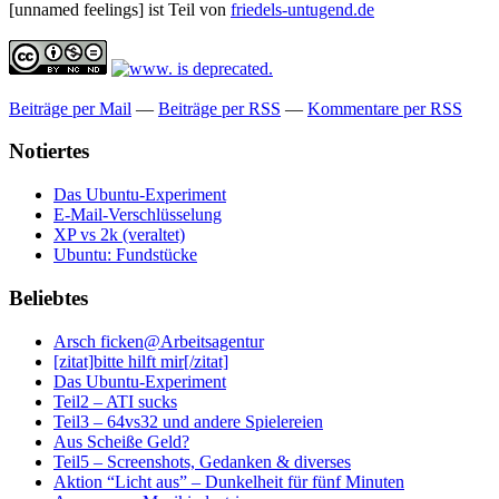
[unnamed feelings] ist Teil von
friedels-untugend.de
Beiträge per Mail
—
Beiträge per RSS
—
Kommentare per RSS
Notiertes
Das Ubuntu-Experiment
E-Mail-Verschlüsselung
XP vs 2k (veraltet)
Ubuntu: Fundstücke
Beliebtes
Arsch ficken@Arbeitsagentur
[zitat]bitte hilft mir[/zitat]
Das Ubuntu-Experiment
Teil2 – ATI sucks
Teil3 – 64vs32 und andere Spielereien
Aus Scheiße Geld?
Teil5 – Screenshots, Gedanken & diverses
Aktion “Licht aus” – Dunkelheit für fünf Minuten