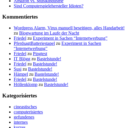
Amazon vs. Musikindustrie
Sind Computerspielehersteller Idioten?
Kommentiertes
Wordpress Alarm, Virus manuell beseitigen, alles Handarbeit!
zu
Blogwartung im Laufe der Nacht
Friedel
zu
Experiment in Sachen “Internetwerbung”
PferdsagtBatteriestapel
zu
Experiment in Sachen
“Internetwerbung”
Friedel
zu
Pingtest
IT Blögg
zu
Bastelstunde!
Friedel
zu
Bastelstunde!
Susi
zu
Bastelstunde!
Hämpel
zu
Bastelstunde!
Friedel
zu
Bastelstunde!
Höllenklomp
zu
Bastelstunde!
Kategorisiertes
cineastisches
computerisiertes
gefundenes
internes
kurzes