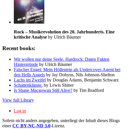
Rock – Musikrevolution des 20. Jahrhunderts. Eine
kritische Analyse
by Ulrich Bäumer
Recent books:
Wir wollen nur deine Seele. Hardrock: Daten Fakten
Hintergründe
by Ulrich Bäumer
Falscher Engel: Mein Höllentrip als Undercover-Agent bei
den Hells Angels
by Jay Dobyns, Nils Johnson-Shelton
Lachs im Zweifel
by Douglas Adams, Benjamin Schwarz
Schattenklänge.
by Lewis Shiner
Is Shane Macgowan Still Alive?
by Tim Bradford
View full Library
Log in
Sofern nicht anders angegeben, unterliegt der Inhalt dieses Blogs
einer
CC BY-NC-ND 3.0
-Lizenz.